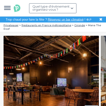
Quel type d'évènement
organisez-vous ?
✖
Trop chaud pour faire la fête ?
Réservez un bar climatisé
! ❄️🎉
Privateaser
Restaurants en France métropolitaine
Gironde
Mana The
Roof