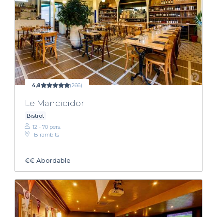
4,8
(266)
Le Mancicidor
Bistrot
12 - 70 pers.
Birambits
€€
Abordable