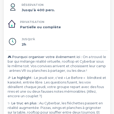
RÉSERVATION
Jusqu’à 400 pers.
PRIVATISATION
Partielle ou complète
JUSQU'À
2h
🎮
Pourquoi organiser votre évènement ici :
On a trouvé le
bar qui mélange réalité virtuelle, rooftop et Cyberbar sous
le même toit. Vos convives arrivent et choisissent leur camp
: arènes VR ou planches à partager, ou les deux !
🎉
Le highlight :
Le jeudi soir, c'est « Le Before » : blindtest et
karaoké, entrée libre. Les questions fusent, les voix
déraillent chaque jeudi, votre groupe repart avec des fous
rires et une ou deux fausses notes mémorables. (Allez,
encore un couplet ?)
✨
Le truc en plus :
Au Cyberbar, les fléchettes passent en
réalité augmentée. Pizzas, wings et planches à grignoter
sur la table, rooftop pour souffler entre deux tournois. Et