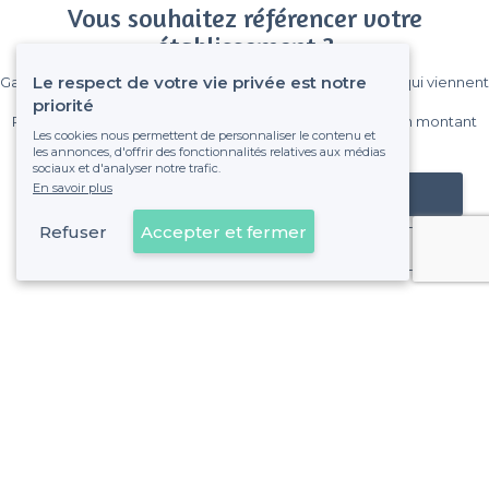
Vous souhaitez référencer votre
établissement ?
Le respect de votre vie privée est notre
Gagnez de nombreux clients parmi le million de visiteurs qui viennent
sur Privateaser chaque mois.
priorité
Pas de commissions et sans engagement, vous payez un montant
Les cookies nous permettent de personnaliser le contenu et
fixe sans risque de voir déraper la facture.
les annonces, d'offrir des fonctionnalités relatives aux médias
sociaux et d'analyser notre trafic.
En savoir plus
Référencer mon établissement
Refuser
Accepter et fermer
Déjà client
À propos de Privateaser
Privateaser Media
Privateaser en Espagne