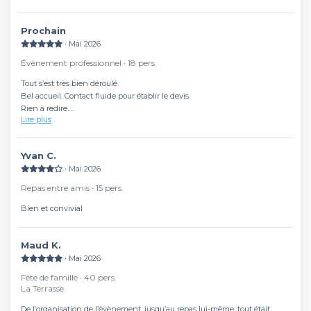
prochain
∙ Mai 2026
Évènement professionnel ∙ 18 pers.
Tout s’est très bien déroulé.
Bel accueil. Contact fluide pour établir le devis.
Rien à redire.
Lire plus
Nous avons passé un bon moment.
yvan C.
∙ Mai 2026
Repas entre amis ∙ 15 pers.
Bien et convivial
Maud K.
∙ Mai 2026
Fête de famille ∙ 40 pers.
La Terrasse
De l’organisation de l’évènement, jusqu’au repas lui-même, tout était