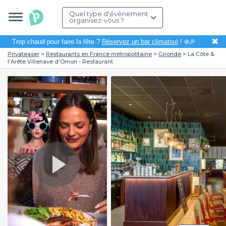
Quel type d'évènement
organisez-vous ?
✖
Trop chaud pour faire la fête ?
Réservez un bar climatisé
! ❄️🎉
Privateaser
Restaurants en France métropolitaine
Gironde
La Côte &
l'Arête Villenave d'Ornon - Restaurant
Play