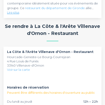
contemporaine idéalement située pour vos événements de
groupe. Ce
restaurant du département de Gironde
allie
Lire plus
avec brio une cuisine maison élaborée à partir de produits
frais et une ambiance chaleureuse propice aux moments
Réputé pour ses viandes maturées et ses spécialités maison,
conviviaux. La grande salle et la terrasse couverte peuvent
La Côte & l'Arête à Villenave d'Ornon
propose également
Se rendre à La Côte & l'Arête Villenave
accueillir vos repas d'entreprise, anniversaires ou dîners
une belle carte de vins et des animations comme le brasero
entre amis dans un cadre moderne et accueillant.
des copains le jeudi soir. La table d'hôte de 10 couverts est
d'Ornon - Restaurant
parfaite pour les groupes souhaitant plus d'intimité. Ouvert
7j/7,
La Côte & l'Arête à Villenave d'Ornon
s'adapte à toutes
vos envies de moments partagés, du déjeuner d'affaires au
dîner festif.
La Côte & l'Arête Villenave d'Ornon - Restaurant
Hourcade-Geneste-Le Bourg-Courrejean
4 Rue Louis de Funès
33140 Villenave-d'Ornon
Voir sur la carte
Horaires de réservation
Peuvent être différents des horaires d'ouverture au public
Du lundi au jeudi
12h – 22h