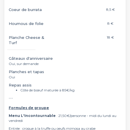
Coeur de burrata
8,5 €
Houmous de folie
8 €
Planche Cheese &
18 €
Turf
Gâteaux d'anniversaire
Oui, sur demande
Planches et tapas
Oui
Repas assis
Côte de bœuf maturée à 85€/kg
---
Formules de groupe
Menu L'Incontournable
: 21,50€/personne - midi du lundi au
vendredi
Entrée : croque à la truffe ou oeufs mimosa au crabe