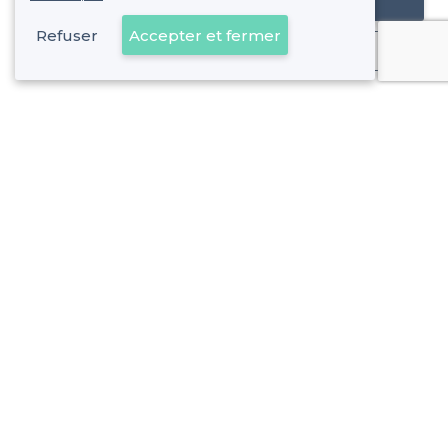
Référencer mon établissement
Refuser
Accepter et fermer
Déjà client
À propos de Privateaser
Privateaser Media
Privateaser en Espagne
Aide
Référencer mon établissement
Politique de protection des données
Conditions générales d'utilisation
Nous contacter