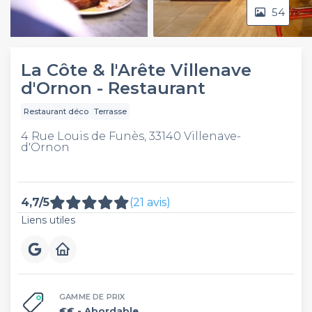
54
Video
La Côte & l'Arête Villenave
d'Ornon - Restaurant
Restaurant déco
Terrasse
4 Rue Louis de Funès, 33140 Villenave-
d'Ornon
4,7/5
(21 avis)
Liens utiles
GAMME DE PRIX
€€
- Abordable