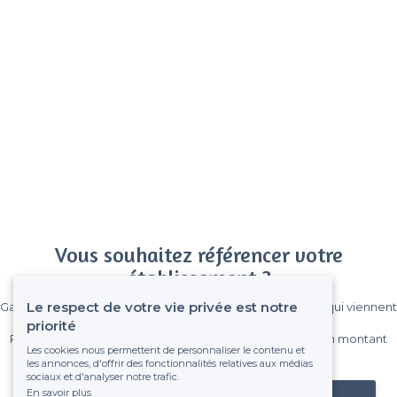
Vous souhaitez référencer votre
établissement ?
Le respect de votre vie privée est notre
Gagnez de nombreux clients parmi le million de visiteurs qui viennent
sur Privateaser chaque mois.
priorité
Pas de commissions et sans engagement, vous payez un montant
Les cookies nous permettent de personnaliser le contenu et
fixe sans risque de voir déraper la facture.
les annonces, d'offrir des fonctionnalités relatives aux médias
sociaux et d'analyser notre trafic.
En savoir plus