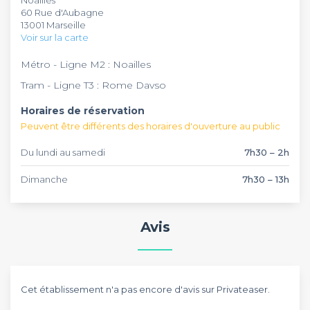
sonore. Le service est assuré par une équipe attentionnée
ambiance chaleureuse. Le restaurant propose également
60 Rue d'Aubagne
et à l'écoute, garantissant une expérience conviviale pour
un service de vente à emporter pour déguster la cuisine
13001 Marseille
vos événements de groupe.
africaine où vous le souhaitez. L'établissement accepte les
Voir sur la carte
cartes de crédit et permet la réservation pour faciliter
l'organisation de vos événements.
Métro - Ligne M2 : Noailles
Tram - Ligne T3 : Rome Davso
Horaires de réservation
Peuvent être différents des horaires d'ouverture au public
Du lundi au samedi
7h30 – 2h
Dimanche
7h30 – 13h
Avis
Cet établissement n'a pas encore d'avis sur Privateaser.