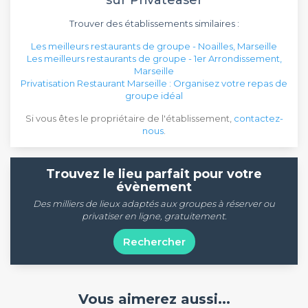
Trouver des établissements similaires :
Les meilleurs restaurants de groupe - Noailles, Marseille
Les meilleurs restaurants de groupe - 1er Arrondissement,
Marseille
Privatisation Restaurant Marseille : Organisez votre repas de
groupe idéal
Si vous êtes le propriétaire de l'établissement,
contactez-
nous
.
Trouvez le lieu parfait pour votre
évènement
Des milliers de lieux adaptés aux groupes à réserver ou
privatiser en ligne, gratuitement.
Rechercher
Vous aimerez aussi...