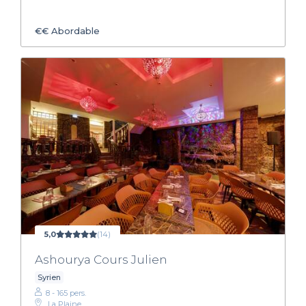
€€
Abordable
5,0
(14)
Ashourya Cours Julien
Syrien
8 - 165 pers.
La Plaine