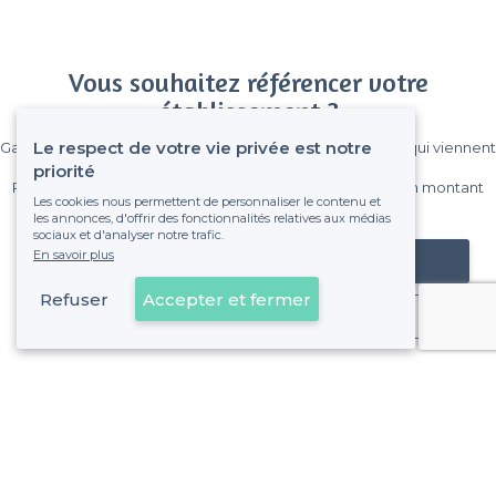
Vous souhaitez référencer votre
établissement ?
Le respect de votre vie privée est notre
Gagnez de nombreux clients parmi le million de visiteurs qui viennent
sur Privateaser chaque mois.
priorité
Pas de commissions et sans engagement, vous payez un montant
Les cookies nous permettent de personnaliser le contenu et
fixe sans risque de voir déraper la facture.
les annonces, d'offrir des fonctionnalités relatives aux médias
sociaux et d'analyser notre trafic.
En savoir plus
Référencer mon établissement
Refuser
Accepter et fermer
Déjà client
À propos de Privateaser