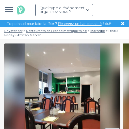
Quel type d'évènement
organisez-vous ?
✖
Trop chaud pour faire la fête ?
Réservez un bar climatisé
! ❄️🎉
Privateaser
Restaurants en France métropolitaine
Marseille
Black
Friday - African Market