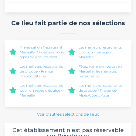
Ce lieu fait partie de nos sélections
Privatisation Restaurant
Les meilleurs restaurants
Marseille : Organisez votre
pour un mariage -
repas de groupe idéal
Marseille
Les meilleurs restaurants
Fêtez votre anniversaire à
de groupe - France
Marseille : les meilleurs
métropolitaine
restaurants
Les meilleurs restaurants
Les meilleurs restaurants
pour un repas d’équipe -
de groupe - Provence-
Marseille
Alpes-Côte d'Azur
Voir d'autres sélections de lieux
Cet établissement n'est pas réservable
sur Privateaser