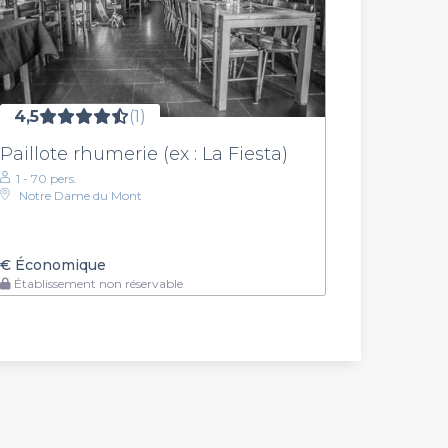
4,5
(1)
Paillote rhumerie (ex : La Fiesta)
1 - 70 pers.
Notre Dame du Mont
€
Économique
Établissement non réservable