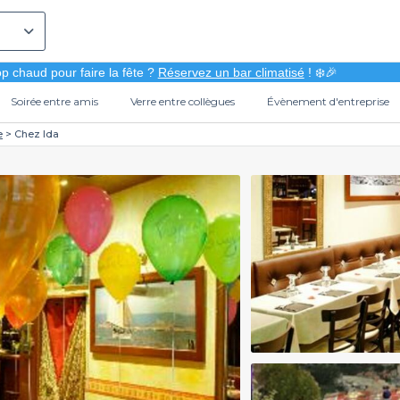
p chaud pour faire la fête ?
Réservez un bar climatisé
! ❄️🎉
Soirée entre amis
Verre entre collègues
Évènement d'entreprise
e
Chez Ida