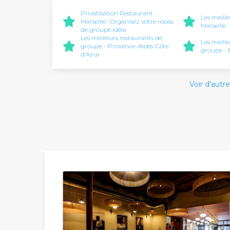
Privatisation Restaurant
Les meille
Marseille : Organisez votre repas
Marseille
de groupe idéal
Les meilleurs restaurants de
Les meill
groupe - Provence-Alpes-Côte
groupe -
d'Azur
Voir d'autre