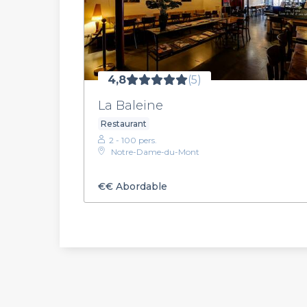
4,8
(5)
La Baleine
Restaurant
2 - 100 pers.
Notre-Dame-du-Mont
€€
Abordable