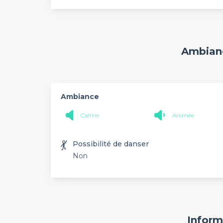
Ambianc
Ambiance
Calme
Animée
💃
Possibilité de danser
Non
Inform