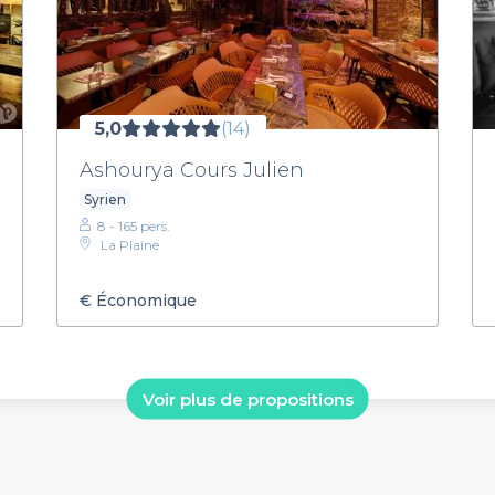
5,0
(14)
Ashourya Cours Julien
Syrien
8 - 165 pers.
La Plaine
€
Économique
Voir plus de propositions