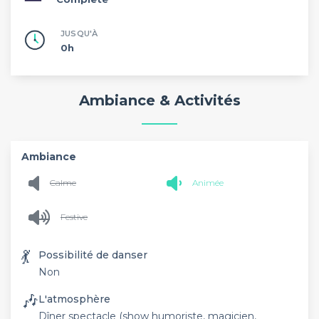
JUSQU'À
0h
Ambiance & Activités
Ambiance
Calme
Animée
Festive
💃
Possibilité de danser
Non
🎶
L'atmosphère
Dîner spectacle (show humoriste, magicien,