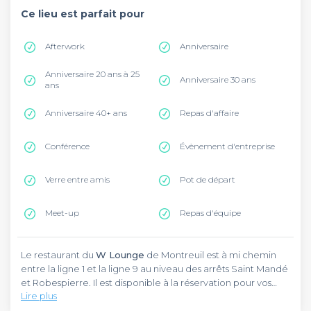
Ce lieu est parfait pour
Afterwork
Anniversaire
Anniversaire 20 ans à 25
Anniversaire 30 ans
ans
Anniversaire 40+ ans
Repas d'affaire
Conférence
Évènement d'entreprise
Verre entre amis
Pot de départ
Meet-up
Repas d'équipe
Le restaurant du
W Lounge
de Montreuil est à mi chemin
entre la ligne 1 et la ligne 9 au niveau des arrêts Saint Mandé
et Robespierre. Il est disponible à la réservation pour vos
Lire plus
évènements professionnels et privés comme les
anniversaires et les pots de départ, ou vos repas d’affaire et
Le
W Lounge
de Montreuil vous propose un cadre très