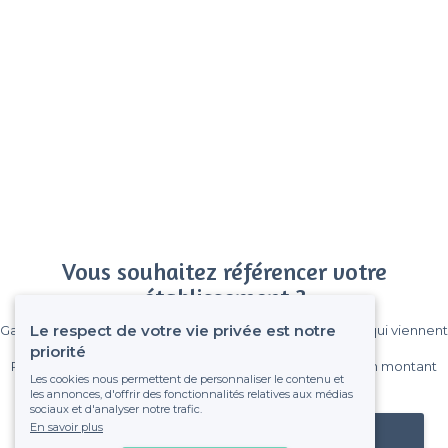
Vous souhaitez référencer votre
établissement ?
Le respect de votre vie privée est notre
Gagnez de nombreux clients parmi le million de visiteurs qui viennent
sur Privateaser chaque mois.
priorité
Pas de commissions et sans engagement, vous payez un montant
Les cookies nous permettent de personnaliser le contenu et
fixe sans risque de voir déraper la facture.
les annonces, d'offrir des fonctionnalités relatives aux médias
sociaux et d'analyser notre trafic.
En savoir plus
Référencer mon établissement