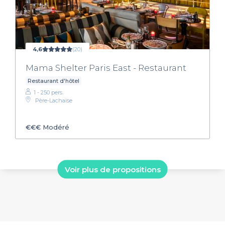
4,6
(20)
Mama Shelter Paris East - Restaurant
Restaurant d'hôtel
1 - 250 pers.
Père-Lachaise
€€€
Modéré
Voir plus de propositions