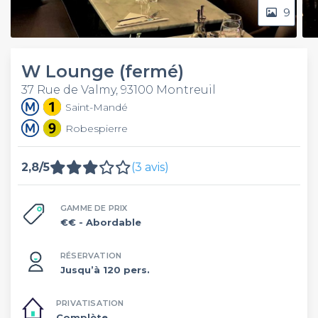
9
W Lounge (fermé)
37 Rue de Valmy, 93100 Montreuil
Saint-Mandé
Robespierre
2,8/5
(3 avis)
GAMME DE PRIX
€€
- Abordable
RÉSERVATION
Jusqu’à 120 pers.
PRIVATISATION
Complète