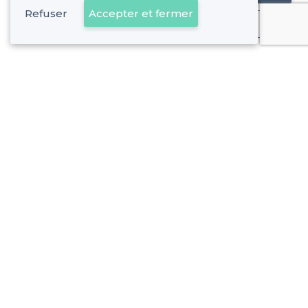
Refuser
Accepter et fermer
Déjà client
À propos de Privateaser
Privateaser Media
Privateaser en Espagne
Aide
Référencer mon établissement
Politique de protection des données
Conditions générales d'utilisation
Nous contacter