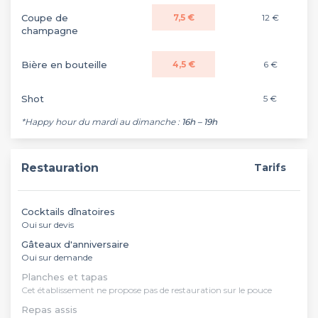
Coupe de
7,5 €
12 €
champagne
Bière en bouteille
4,5 €
6 €
Shot
5 €
*Happy hour du mardi au dimanche :
16h – 19h
Restauration
Tarifs
Cocktails dînatoires
Oui sur devis
Gâteaux d'anniversaire
Oui sur demande
Planches et tapas
Cet établissement ne propose pas de restauration sur le pouce
Repas assis