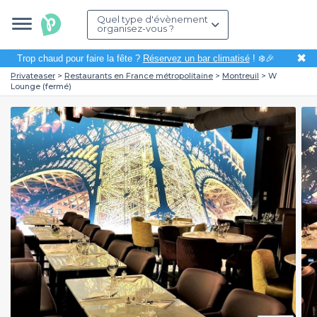
Quel type d'évènement
organisez-vous ?
✖
Trop chaud pour faire la fête ?
Réservez un bar climatisé
! ❄️🎉
Privateaser
Restaurants en France métropolitaine
Montreuil
W
Lounge (fermé)