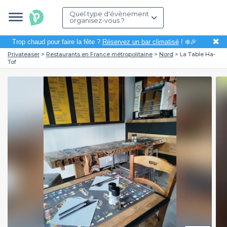
Quel type d'évènement
organisez-vous ?
✖
Trop chaud pour faire la fête ?
Réservez un bar climatisé
! ❄️🎉
Privateaser
Restaurants en France métropolitaine
Nord
La Table Ha-
Tof