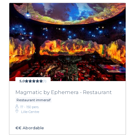
5,0
(1)
Magmatic by Ephemera - Restaurant
Restaurant immersif
17 - 150 pers.
Lille-Centre
€€
Abordable