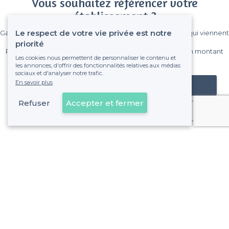
Vous souhaitez référencer votre
établissement ?
Le respect de votre vie privée est notre
Gagnez de nombreux clients parmi le million de visiteurs qui viennent
sur Privateaser chaque mois.
priorité
Pas de commissions et sans engagement, vous payez un montant
Les cookies nous permettent de personnaliser le contenu et
fixe sans risque de voir déraper la facture.
les annonces, d'offrir des fonctionnalités relatives aux médias
sociaux et d'analyser notre trafic.
En savoir plus
Référencer mon établissement
Refuser
Accepter et fermer
Déjà client
À propos de Privateaser
Privateaser Media
Privateaser en Espagne