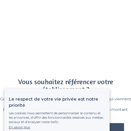
Vous souhaitez référencer votre
établissement ?
Le respect de votre vie privée est notre
Gagnez de nombreux clients parmi le million de visiteurs qui viennent
sur Privateaser chaque mois.
priorité
Pas de commissions et sans engagement, vous payez un montant
Les cookies nous permettent de personnaliser le contenu et
fixe sans risque de voir déraper la facture.
les annonces, d'offrir des fonctionnalités relatives aux médias
sociaux et d'analyser notre trafic.
En savoir plus
Référencer mon établissement