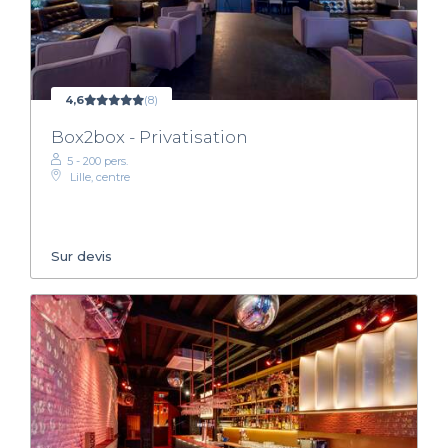
4,6
(8)
Box2box - Privatisation
5 - 200 pers.
Lille, centre
Sur devis