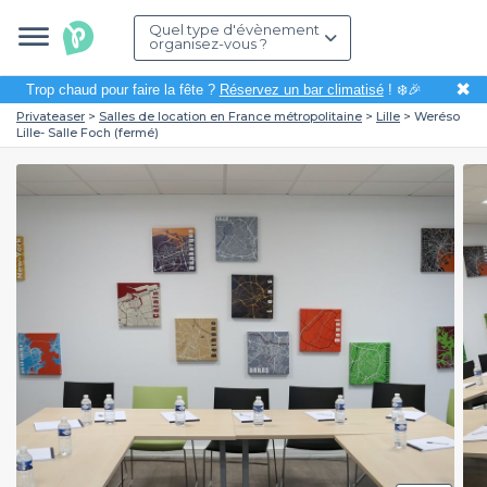
Quel type d'évènement
organisez-vous ?
✖
Trop chaud pour faire la fête ?
Réservez un bar climatisé
! ❄️🎉
Privateaser
Salles de location en France métropolitaine
Lille
Weréso
Lille- Salle Foch (fermé)