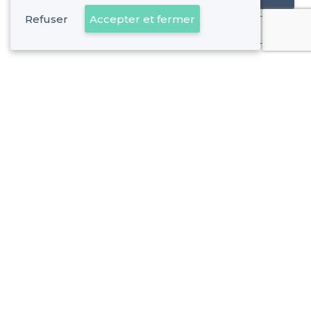
Refuser
Accepter et fermer
Déjà client
À propos de Privateaser
Privateaser Media
Privateaser en Espagne
Aide
Référencer mon établissement
Politique de protection des données
Conditions générales d'utilisation
Nous contacter