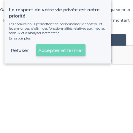
Le respect de votre vie privée est notre
Gagnez de nombreux clients parmi le million de visiteurs qui viennent
sur Privateaser chaque mois.
priorité
Pas de commissions et sans engagement, vous payez un montant
Les cookies nous permettent de personnaliser le contenu et
fixe sans risque de voir déraper la facture.
les annonces, d'offrir des fonctionnalités relatives aux médias
sociaux et d'analyser notre trafic.
En savoir plus
Référencer mon établissement
Refuser
Accepter et fermer
Déjà client
À propos de Privateaser
Privateaser Media
Privateaser en Espagne
Aide