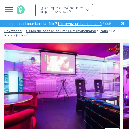
Quel type d'évènement
organisez-vous ?
✖
Trop chaud pour faire la fête ?
Réservez un bar climatisé
! ❄️🎉
Privateaser
Salles de location en France métropolitaine
Paris
Le
Rock's (FERMÉ)