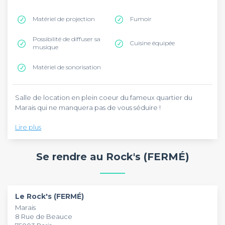
Matériel de projection
Fumoir
Possibilité de diffuser sa
Cuisine équipée
musique
Matériel de sonorisation
Salle de location en plein coeur du fameux quartier du
Marais qui ne manquera pas de vous séduire !
Lire plus
Accédez au futur bar/club le plus connu de Paris et profitez
d'une promotion exceptionnelle avec Privateaser !
Se rendre au Rock's (FERMÉ)
L'établissement ne fait en effet pas les choses à moitié : en
plus d'une décoration chic et décalée, c'est surtout des prix
défiant toute concurrence qui vont faire du Rocks l'endroit
incontournable du moment. Toute la nuit, tous les jours,
Le Rock's (FERMÉ)
profitez de tarifs sur mesure qui feront de votre soirée un
Marais
évènement inoubliable !
8 Rue de Beauce