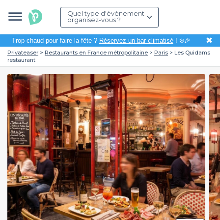
Quel type d'évènement
organisez-vous ?
✖
Trop chaud pour faire la fête ?
Réservez un bar climatisé
! ❄️🎉
Privateaser
Restaurants en France métropolitaine
Paris
Les Quidams
restaurant