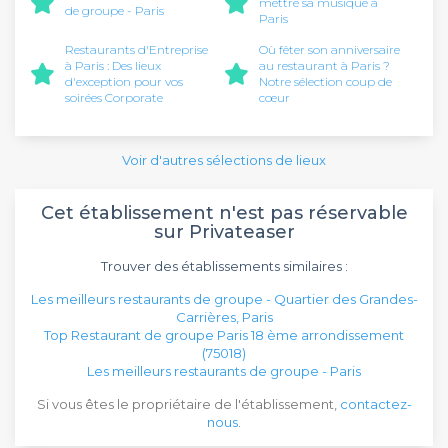
mettre sa musique à
de groupe - Paris
Paris
Restaurants d'Entreprise
Où fêter son anniversaire
à Paris : Des lieux
au restaurant à Paris ?
d'exception pour vos
Notre sélection coup de
soirées Corporate
cœur
Voir d'autres sélections de lieux
Cet établissement n'est pas réservable
sur Privateaser
Trouver des établissements similaires :
Les meilleurs restaurants de groupe - Quartier des Grandes-
Carrières, Paris
Top Restaurant de groupe Paris 18 ème arrondissement
(75018)
Les meilleurs restaurants de groupe - Paris
Si vous êtes le propriétaire de l'établissement,
contactez-
nous
.