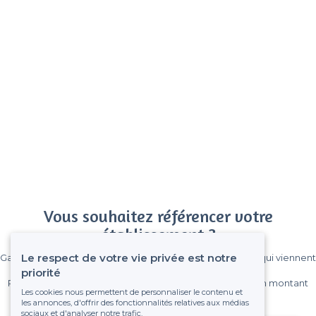
Vous souhaitez référencer votre
établissement ?
Le respect de votre vie privée est notre
Gagnez de nombreux clients parmi le million de visiteurs qui viennent
sur Privateaser chaque mois.
priorité
Pas de commissions et sans engagement, vous payez un montant
Les cookies nous permettent de personnaliser le contenu et
fixe sans risque de voir déraper la facture.
les annonces, d'offrir des fonctionnalités relatives aux médias
sociaux et d'analyser notre trafic.