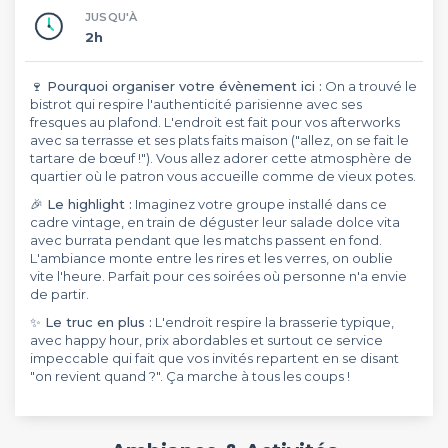
JUSQU'À
2h
🍷 Pourquoi organiser votre évènement ici :
On a trouvé le
bistrot qui respire l'authenticité parisienne avec ses
fresques au plafond. L'endroit est fait pour vos afterworks
avec sa terrasse et ses plats faits maison ("allez, on se fait le
tartare de bœuf !"). Vous allez adorer cette atmosphère de
quartier où le patron vous accueille comme de vieux potes.
🎉 Le highlight :
Imaginez votre groupe installé dans ce
cadre vintage, en train de déguster leur salade dolce vita
avec burrata pendant que les matchs passent en fond.
L'ambiance monte entre les rires et les verres, on oublie
vite l'heure. Parfait pour ces soirées où personne n'a envie
de partir.
✨ Le truc en plus :
L'endroit respire la brasserie typique,
avec happy hour, prix abordables et surtout ce service
impeccable qui fait que vos invités repartent en se disant
"on revient quand ?". Ça marche à tous les coups !