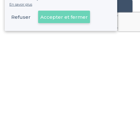
En savoir plus
Référencer mon établissement
Refuser
Accepter et fermer
Déjà client
À propos de Privateaser
Privateaser Media
Privateaser en Espagne
Aide
Référencer mon établissement
Politique de protection des données
Conditions générales d'utilisation