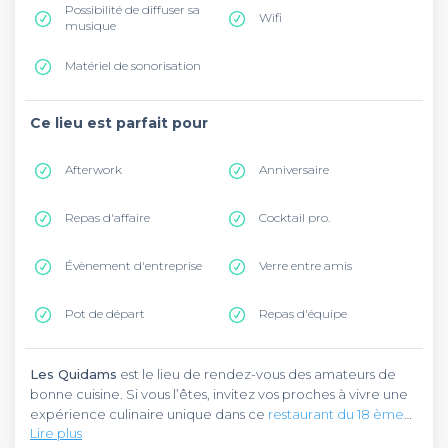
Possibilité de diffuser sa
Wifi
musique
Matériel de sonorisation
Ce lieu est parfait pour
Afterwork
Anniversaire
Repas d'affaire
Cocktail pro.
Évènement d'entreprise
Verre entre amis
Pot de départ
Repas d'équipe
Les Quidams
est le lieu de rendez-vous des amateurs de
bonne cuisine. Si vous l’êtes, invitez vos proches à vivre une
expérience culinaire unique dans ce
restaurant du 18 ème
Lire plus
arrondissement parisien
. Vous le trouverez rue Ganneron,