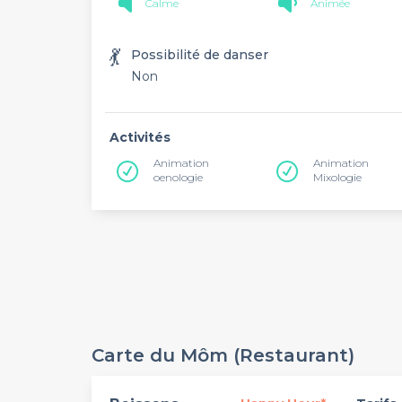
Calme
Animée
💃
Possibilité de danser
Non
Activités
Animation
Animation
oenologie
Mixologie
Carte du Môm (Restaurant)