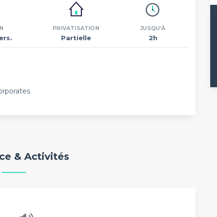
N
PRIVATISATION
JUSQU'À
ers.
Partielle
2h
orporates
e & Activités