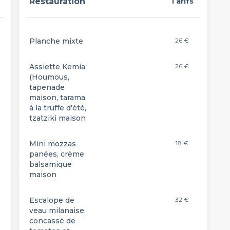
Restauration
Tarifs
Planche mixte
26 €
Assiette Kemia
26 €
(Houmous,
tapenade
maison, tarama
à la truffe d'été,
tzatziki maison
Mini mozzas
18 €
panées, crème
balsamique
maison
Escalope de
32 €
veau milanaise,
concassé de