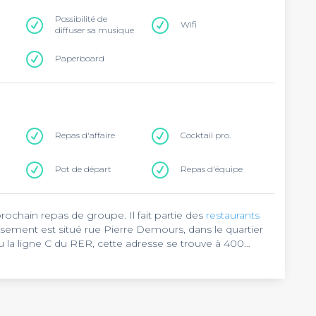
Possibilité de
Wifi
diffuser sa musique
Paperboard
Repas d'affaire
Cocktail pro.
Pot de départ
Repas d'équipe
chain repas de groupe. Il fait partie des
restaurants
issement est situé rue Pierre Demours, dans le quartier
ou la ligne C du RER, cette adresse se trouve à 400
lieu d’exception contemporain, offrant à la fois confort et
ise, cette adresse vous propose de délicieux plats, à
z les déguster à l’intérieur, dans un cadre chic et
t également disponible. N’hésitez pas à commander un