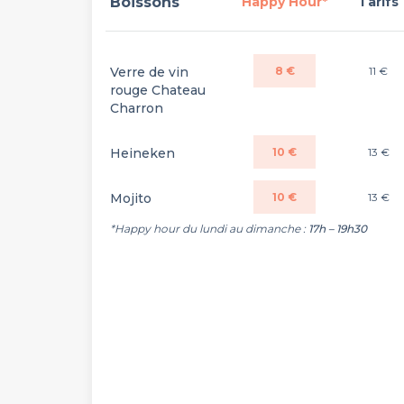
Boissons
Happy Hour*
Tarifs
Verre de vin
8 €
11 €
rouge Chateau
Charron
Heineken
10 €
13 €
Mojito
10 €
13 €
*Happy hour du lundi au dimanche :
17h – 19h30