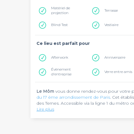
Matériel de
Terrasse
projection
Blind Test
Vestiaire
Ce lieu est parfait pour
Afterwork
Anniversaire
Évènement
Verre entre amis
d'entreprise
Le Môm
vous donne rendez-vous pour votre pro
du 17 ème arrondissement de Paris
. Cet établ
des Ternes. Accessible via la ligne 1 du métro 
mètres de la station Neuilly - Porte Maillot.
Lire plus
Le Môm
, un restaurant bar à cocktails, est un 
gourmandise. Spécialisée dans la cuisine frança
base de produits frais et de saison. Vous pourre
moderne. Une belle sélection de boissons es