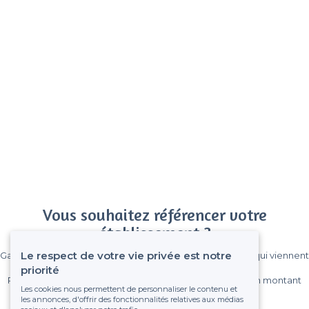
Vous souhaitez référencer votre
établissement ?
Le respect de votre vie privée est notre
Gagnez de nombreux clients parmi le million de visiteurs qui viennent
sur Privateaser chaque mois.
priorité
Pas de commissions et sans engagement, vous payez un montant
Les cookies nous permettent de personnaliser le contenu et
fixe sans risque de voir déraper la facture.
les annonces, d'offrir des fonctionnalités relatives aux médias