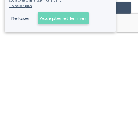
sociaux et d'analyser notre trafic.
En savoir plus
Référencer mon établissement
Refuser
Accepter et fermer
Déjà client
À propos de Privateaser
Privateaser Media
Privateaser en Espagne
Aide
Référencer mon établissement
Politique de protection des données
Conditions générales d'utilisation