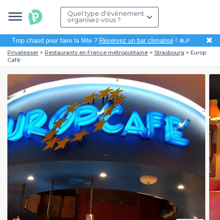
Quel type d'évènement
organisez-vous ?
✖
Trop chaud pour faire la fête ?
Réservez un bar climatisé
! ❄️🎉
Privateaser
Restaurants en France métropolitaine
Strasbourg
Europ
Café