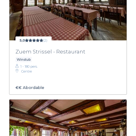
5,0
(2)
Zuem Strissel - Restaurant
Winstub
1 - 180 pers.
Centre
€€
Abordable