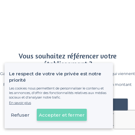
Vous souhaitez référencer votre
établissement ?
Le respect de votre vie privée est notre
Gagnez de nombreux clients parmi le million de visiteurs qui viennent
sur Privateaser chaque mois.
priorité
Pas de commissions et sans engagement, vous payez un montant
Les cookies nous permettent de personnaliser le contenu et
fixe sans risque de voir déraper la facture.
les annonces, d'offrir des fonctionnalités relatives aux médias
sociaux et d'analyser notre trafic.
En savoir plus
Référencer mon établissement
Refuser
Accepter et fermer
Déjà client