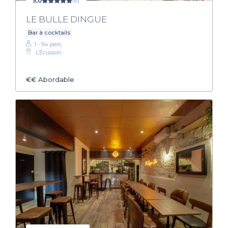
5,0
(6)
LE BULLE DINGUE
Bar à cocktails
1 - 94 pers.
L’Écusson
€€
Abordable