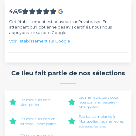
4,6/5
Cet établissement est nouveau sur Privateaser. En
attendant qu'il obtienne des avis certifiés, nous nous
appuyons sur sa note Google.
Voir l'établissement sur Google
Ce lieu fait partie de nos sélections
Les meilleurs bars pour
Les meilleurs bars -
fêter son anniversaire -
Montpellier
Montpellier
Top bars ambiance à
Les meilleurs bars en
Montpellier : les meilleures
terrasse - Montpellier
adresses festives
Où boire un verre à