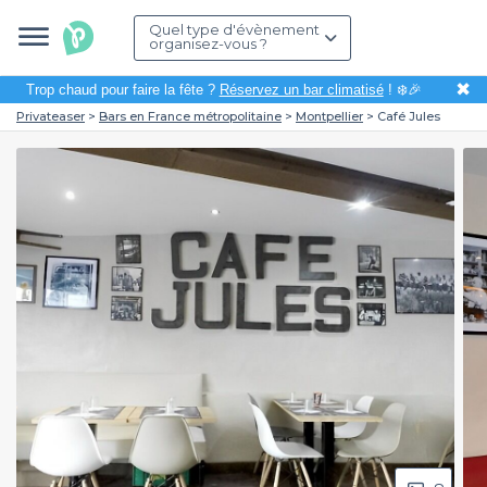
Quel type d'évènement
organisez-vous ?
✖
Trop chaud pour faire la fête ?
Réservez un bar climatisé
! ❄️🎉
Privateaser
Bars en France métropolitaine
Montpellier
Café Jules