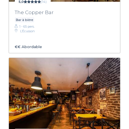
5,0
(14)
The Copper Bar
Bar à bière
1 - 65 pers.
L’Écusson
€€
Abordable