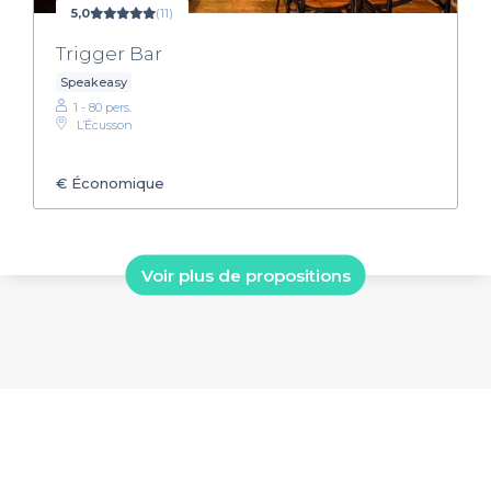
5,0
(11)
Trigger Bar
Speakeasy
1 - 80 pers.
L’Écusson
€
Économique
Voir plus de propositions