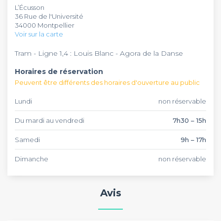
L’Écusson
Vous pouvez également vous attabler sur la terrasse
événements spéciaux, privés ou professionnels. Une fête
36 Rue de l'Université
ensoleillée près d’une ruelle typiquement provençale où
d’anniversaire ou un enterrement de vie de célibataire à
34000 Montpellier
vous pouvez siroter une pinte de bière en toute sérénité.
organiser ? Faites une demande de réservation dès
Voir sur la carte
aujourd’hui.
Tram - Ligne 1,4 : Louis Blanc - Agora de la Danse
Horaires de réservation
Peuvent être différents des horaires d'ouverture au public
Lundi
non réservable
Du mardi au vendredi
7h30 – 15h
Samedi
9h – 17h
Dimanche
non réservable
Avis