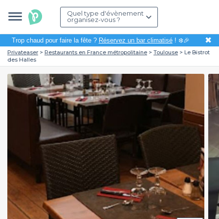
Quel type d'évènement
organisez-vous ?
✖
Trop chaud pour faire la fête ?
Réservez un bar climatisé
! ❄️🎉
Privateaser
Restaurants en France métropolitaine
Toulouse
Le Bistrot
des Halles