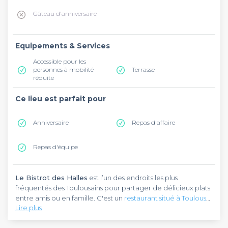
Gâteau d'anniversaire
Equipements & Services
Accessible pour les
personnes à mobilité
Terrasse
réduite
Ce lieu est parfait pour
Anniversaire
Repas d'affaire
Repas d'équipe
Le Bistrot des Halles
est l’un des endroits les plus
fréquentés des Toulousains pour partager de délicieux plats
entre amis ou en famille. C'est un
restaurant situé à Toulouse
.
Lire plus
Cet établissement se trouve sur la place Roguet, à 750
mètres de la Prairie Des Filtres. Pour y accéder, vous pouvez
Le Bistrot des Halles
est un bistrot à l’ambiance conviviale.