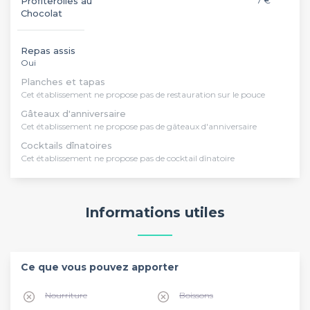
Profiterolles au
7 €
Chocolat
Repas assis
Oui
Planches et tapas
Cet établissement ne propose pas de restauration sur le pouce
Gâteaux d'anniversaire
Cet établissement ne propose pas de gâteaux d'anniversaire
Cocktails dînatoires
Cet établissement ne propose pas de cocktail dînatoire
Informations utiles
Ce que vous pouvez apporter
Nourriture
Boissons