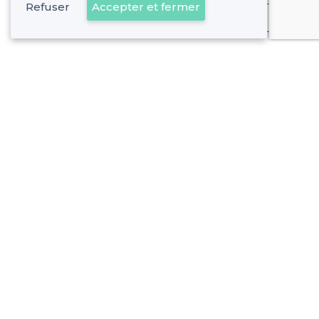
Refuser
Accepter et fermer
Déjà client
À propos de Privateaser
Privateaser Media
Privateaser en Espagne
Aide
Référencer mon établissement
Politique de protection des données
Conditions générales d'utilisation
Nous contacter