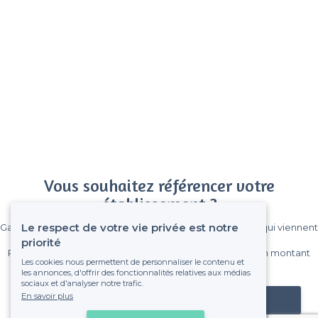
Vous souhaitez référencer votre
établissement ?
Le respect de votre vie privée est notre
Gagnez de nombreux clients parmi le million de visiteurs qui viennent
sur Privateaser chaque mois.
priorité
Pas de commissions et sans engagement, vous payez un montant
Les cookies nous permettent de personnaliser le contenu et
fixe sans risque de voir déraper la facture.
les annonces, d'offrir des fonctionnalités relatives aux médias
sociaux et d'analyser notre trafic.
En savoir plus
Référencer mon établissement