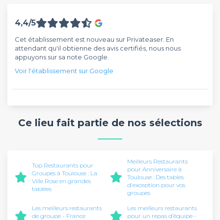
4,4/5
Cet établissement est nouveau sur Privateaser. En
attendant qu'il obtienne des avis certifiés, nous nous
appuyons sur sa note Google.
Voir l'établissement sur Google
Ce lieu fait partie de nos sélections
Meilleurs Restaurants
Top Restaurants pour
pour Anniversaire à
Groupes à Toulouse : La
Toulouse : Des tables
Ville Rose en grandes
d'exception pour vos
tablées
groupes
Les meilleurs restaurants
Les meilleurs restaurants
de groupe - France
pour un repas d’équipe -