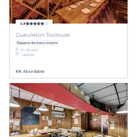
4,8
(3)
Gueuleton Toulouse
Repaire de bons vivants
10 - 60 pers.
Capitole
€€
Abordable