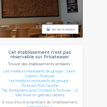
Voir les 14 photos
Cet établissement n'est pas
réservable sur Privateaser
Trouver des établissements similaires :
Les meilleurs restaurants de groupe - Saint-
Cyprien, Toulouse
Les meilleurs restaurants de groupe -
Toulouse Rive Gauche
Top Restaurants pour Groupes à Toulouse : La
Ville Rose en grandes tablées
Si vous êtes le propriétaire de l'établissement,