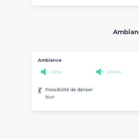
Ambianc
Ambiance
Calme
Animée
💃
Possibilité de danser
Non