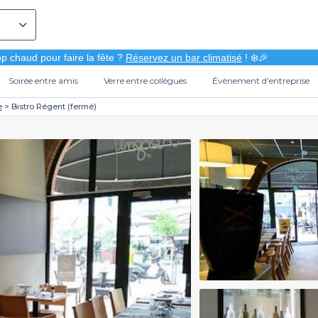
p chaud pour faire la fête ?
Réservez un bar climatisé
! ❄️🎉
Soirée entre amis
Verre entre collègues
Évènement d'entreprise
e
Bistro Régent (fermé)