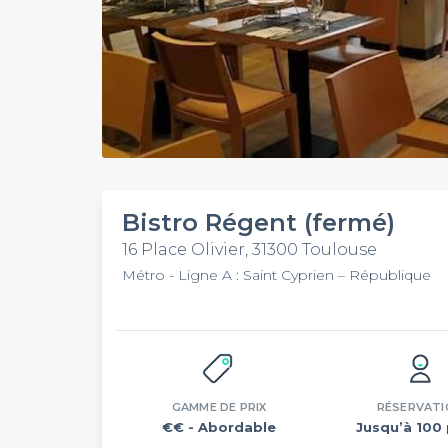
Bistro Régent (fermé)
16 Place Olivier, 31300 Toulouse
Métro - Ligne A : Saint Cyprien – République
GAMME DE PRIX
RÉSERVATI
€€
- Abordable
Jusqu’à 100 