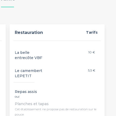
Restauration
Tarifs
La belle
10 €
entrecôte VBF
Le camembert
5,5 €
LEPETIT
Repas assis
oui
Planches et tapas
Cet établissement ne propose pas de restauration sur le
pouce