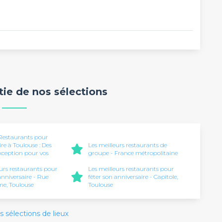
rtie de nos sélections
 Restaurants pour
re à Toulouse : Des
Les meilleurs restaurants de
exception pour vos
groupe - France métropolitaine
eurs restaurants pour
Les meilleurs restaurants pour
anniversaire - Rue
fêter son anniversaire - Capitole,
e, Toulouse
Toulouse
s sélections de lieux