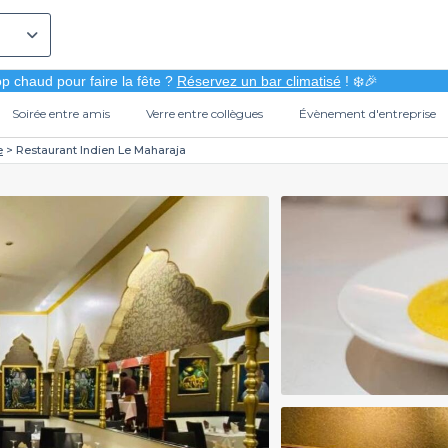
p chaud pour faire la fête ?
Réservez un bar climatisé
! ❄️🎉
Soirée entre amis
Verre entre collègues
Évènement d'entreprise
e
Restaurant Indien Le Maharaja