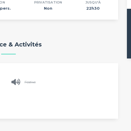
ION
PRIVATISATION
JUSQU'À
pers.
Non
22h30
e & Activités
Festive