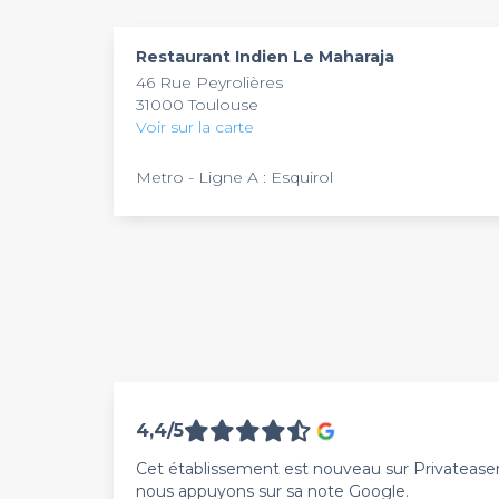
Vous pouvez vous y manger même le soir à l’o
Restaurant Indien Le Maharaja
46 Rue Peyrolières
31000 Toulouse
Voir sur la carte
Metro - Ligne A : Esquirol
4,4/5
Cet établissement est nouveau sur Privateaser. 
nous appuyons sur sa note Google.