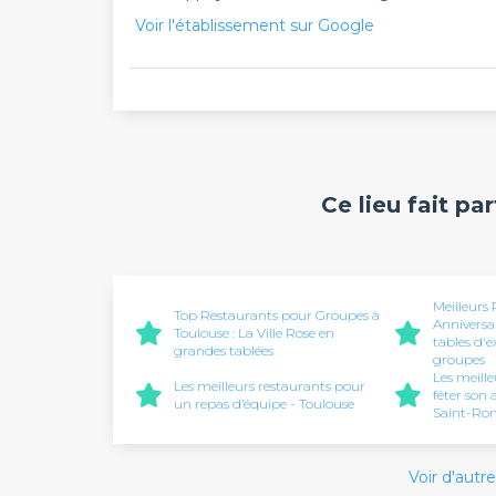
Voir l'établissement sur Google
Ce lieu fait pa
Meilleurs
Top Restaurants pour Groupes à
Anniversai
Toulouse : La Ville Rose en
tables d'
grandes tablées
groupes
Les meill
Les meilleurs restaurants pour
fêter son 
un repas d’équipe - Toulouse
Saint-Rom
Voir d'autre