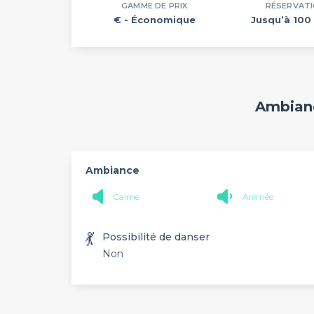
GAMME DE PRIX
RÉSERVAT
€
- Économique
Jusqu’à 100 
Ambianc
Ambiance
Calme
Animée
💃
Possibilité de danser
Non