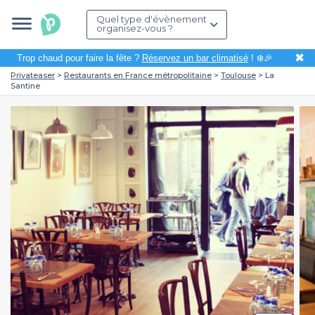
Quel type d'évènement
organisez-vous ?
✖
Trop chaud pour faire la fête ?
Réservez un bar climatisé
! ❄️🎉
Privateaser
Restaurants en France métropolitaine
Toulouse
La
Santine