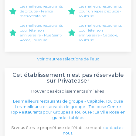
Les meilleurs restaurants
Les meilleurs restaurants
de groupe - France
pour un repas d’équipe -
métropolitaine
Toulouse
Les meilleurs restaurants
Les meilleurs restaurants
pour fêter son
pour fêter son
anniversaire - Rue Saint-
anniversaire - Capitole,
Rome, Toulouse
Toulouse
Voir d'autres sélections de lieux
Cet établissement n'est pas réservable
sur Privateaser
Trouver des établissements similaires :
Les meilleurs restaurants de groupe - Capitole, Toulouse
Les meilleurs restaurants de groupe - Toulouse Centre
Top Restaurants pour Groupes à Toulouse : La Ville Rose en
grandes tablées
Si vous êtes le propriétaire de l'établissement,
contactez-
nous
.