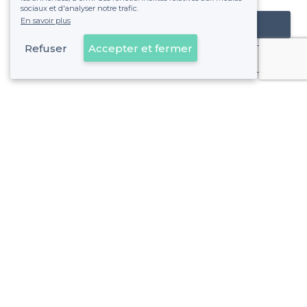
sociaux et d'analyser notre trafic.
En savoir plus
Référencer mon établissement
Refuser
Accepter et fermer
Déjà client
À propos de Privateaser
Privateaser Media
Privateaser en Espagne
Aide
Référencer mon établissement
Politique de protection des données
Conditions générales d'utilisation