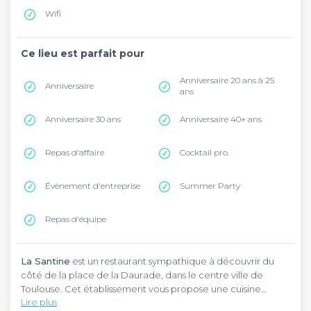
Wifi
Ce lieu est parfait pour
Anniversaire 20 ans à 25
Anniversaire
ans
Anniversaire 30 ans
Anniversaire 40+ ans
Repas d'affaire
Cocktail pro.
Évènement d'entreprise
Summer Party
Repas d'équipe
La Santine
est un restaurant sympathique à découvrir du
côté de la place de la Daurade, dans le centre ville de
Toulouse. Cet établissement vous propose une cuisine
Lire plus
traditionnelle française en fonction des saisons. Si vous