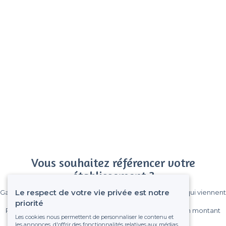
Vous souhaitez référencer votre
établissement ?
Le respect de votre vie privée est notre
Gagnez de nombreux clients parmi le million de visiteurs qui viennent
sur Privateaser chaque mois.
priorité
Pas de commissions et sans engagement, vous payez un montant
Les cookies nous permettent de personnaliser le contenu et
fixe sans risque de voir déraper la facture.
les annonces, d'offrir des fonctionnalités relatives aux médias