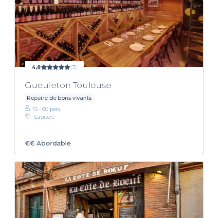
4,8
(3)
Gueuleton Toulouse
Repaire de bons vivants
10 - 60 pers.
Capitole
€€
Abordable