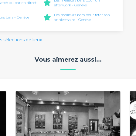
Les meilleurs bars pour un
atch au bar en direct !
afterwork - Genève
Les meilleurs bars pour fêter son
urs bars - Genève
anniversaire - Genève
s sélections de lieux
Vous aimerez aussi...