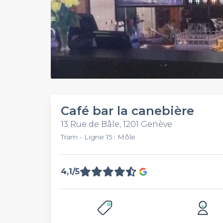
Café bar la canebière
13 Rue de Bâle, 1201 Genève
Tram - Ligne 15 : Môle
4,1/5