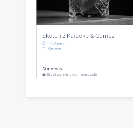
Sketchiz Karaoke & Games
1 - 50 pers.
Genève
Sur devis
Établissement non réservable