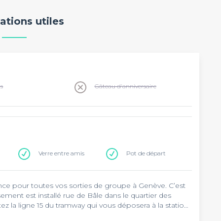
ations utiles
ns
Gâteau d'anniversaire
Verre entre amis
Pot de départ
ence pour toutes vos sorties de groupe à Genève. C’est
ssement est installé rue de Bâle dans le quartier des
 la ligne 15 du tramway qui vous déposera à la station