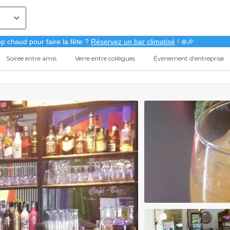
p chaud pour faire la fête ?
Réservez un bar climatisé
! ❄️🎉
Soirée entre amis
Verre entre collègues
Évènement d'entreprise