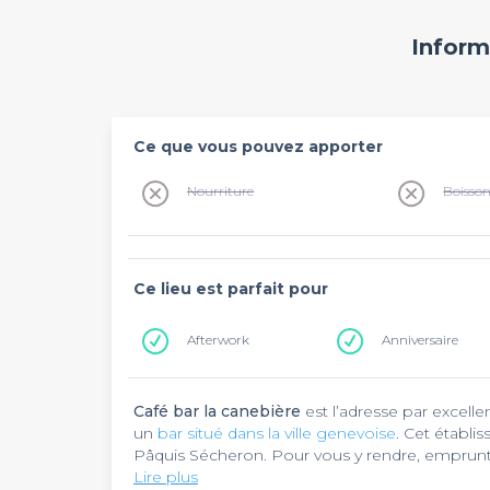
Inform
Ce que vous pouvez apporter
Nourriture
Boisso
Ce lieu est parfait pour
Afterwork
Anniversaire
Café bar la canebière
est l’adresse par excell
un
bar situé dans la ville genevoise
. Cet établi
Pâquis Sécheron. Pour vous y rendre, empruntez
Môle, à 350 mètres de là.
Lire plus