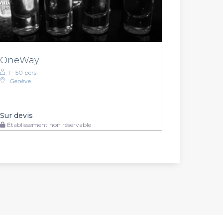
OneWay
1 - 50 pers.
Genève
Sur devis
Établissement non réservable