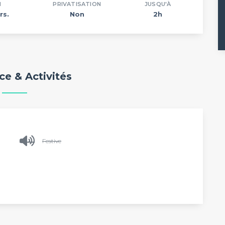
N
PRIVATISATION
JUSQU'À
rs.
Non
2h
e & Activités
Festive