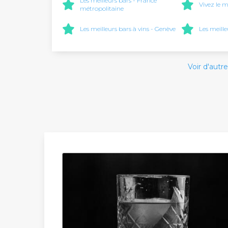
Les meilleurs bars - France
Vivez le m
métropolitaine
Les meilleurs bars à vins - Genève
Les meille
Voir d'autre