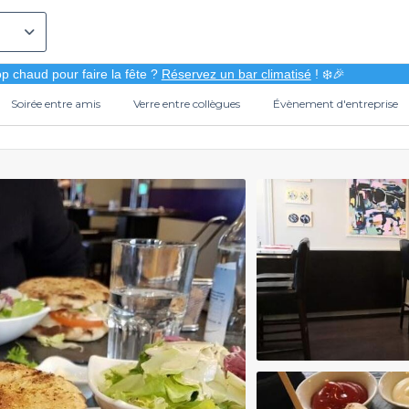
p chaud pour faire la fête ?
Réservez un bar climatisé
! ❄️🎉
Soirée entre amis
Verre entre collègues
Évènement d'entreprise