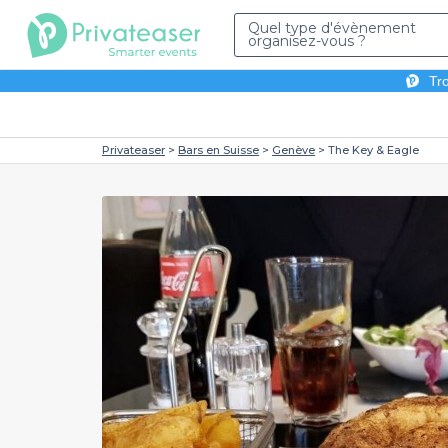
Quel type d'évènement
organisez-vous ?
Tro
Privateaser
Bars en Suisse
Genève
The Key & Eagle