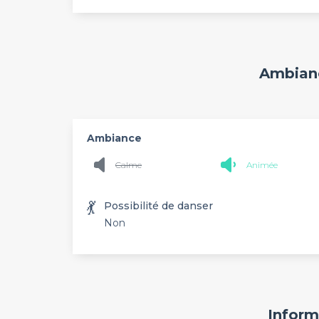
Ambianc
Ambiance
Calme
Animée
💃
Possibilité de danser
Non
Inform