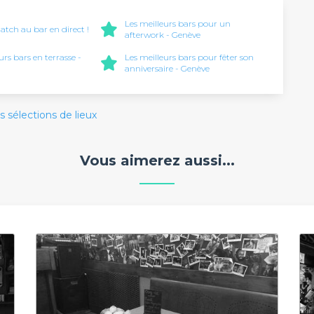
Les meilleurs bars pour un
atch au bar en direct !
afterwork - Genève
urs bars en terrasse -
Les meilleurs bars pour fêter son
anniversaire - Genève
s sélections de lieux
Vous aimerez aussi...