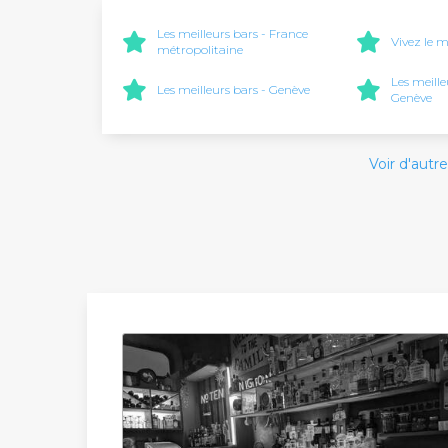
Les meilleurs bars - France
Vivez le m
métropolitaine
Les meille
Les meilleurs bars - Genève
Genève
Voir d'autre