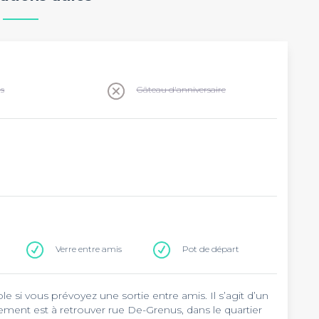
ns
Gâteau d'anniversaire
Verre entre amis
Pot de départ
 si vous prévoyez une sortie entre amis. Il s’agit d’un
sement est à retrouver rue De-Grenus, dans le quartier