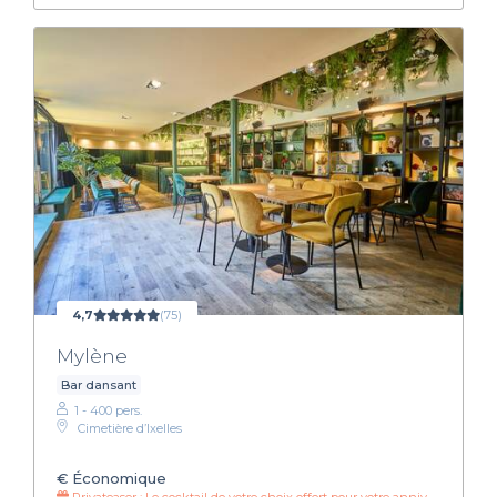
4,7
(75)
Mylène
Bar dansant
1 - 400 pers.
Cimetière d’Ixelles
€
Économique