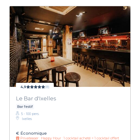
4,9
(8)
Le Bar d'Ixelles
Bar festif
5 - 100 pers.
Ixelles
€
Économique
Privateaser : Happy Hour : 1 cocktail acheté = 1 cocktail offert