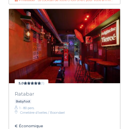
Privateaser : Le cocktail de votre choix offert pour votre anniversaire
5,0
(1)
Ratabar
Babyfoot
1 - 80 pers.
Cimetière d’Ixelles / Boondael
€
Économique