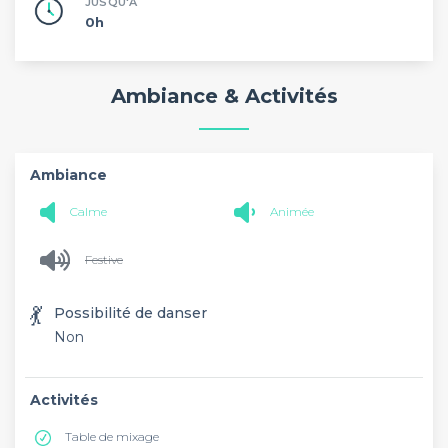
JUSQU'À
0h
Ambiance & Activités
Ambiance
Calme
Animée
Festive
💃
Possibilité de danser
Non
Activités
Table de mixage