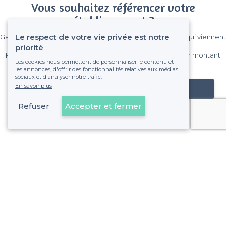
Vous souhaitez référencer votre
établissement ?
Le respect de votre vie privée est notre
Gagnez de nombreux clients parmi le million de visiteurs qui viennent
sur Privateaser chaque mois.
priorité
Pas de commissions et sans engagement, vous payez un montant
Les cookies nous permettent de personnaliser le contenu et
fixe sans risque de voir déraper la facture.
les annonces, d'offrir des fonctionnalités relatives aux médias
sociaux et d'analyser notre trafic.
En savoir plus
Référencer mon établissement
Refuser
Accepter et fermer
Déjà client
À propos de Privateaser
Privateaser Media
Privateaser en Espagne