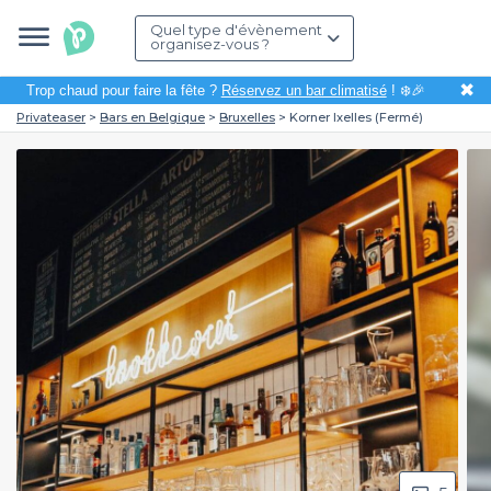
Quel type d'évènement
organisez-vous ?
✖
Trop chaud pour faire la fête ?
Réservez un bar climatisé
! ❄️🎉
Privateaser
Bars en Belgique
Bruxelles
Korner Ixelles (Fermé)