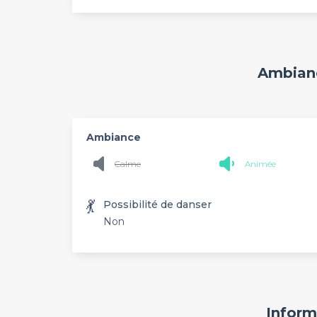
Ambianc
Ambiance
Calme
Animée
💃
Possibilité de danser
Non
Inform