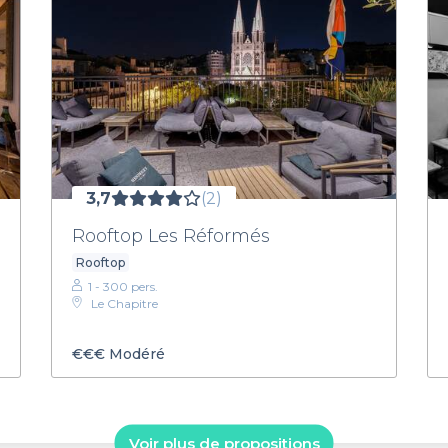
3,7
(2)
Rooftop Les Réformés
Rooftop
1 - 300 pers.
Le Chapitre
€€€
Modéré
Voir plus de propositions