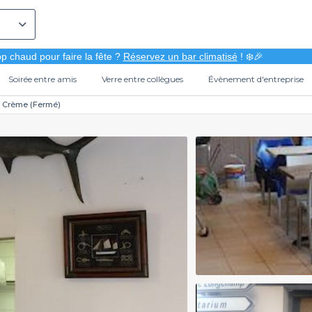
p chaud pour faire la fête ?
Réservez un bar climatisé
! ❄️🎉
Soirée entre amis
Verre entre collègues
Évènement d'entreprise
 Crème (Fermé)