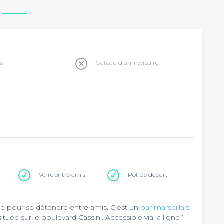
ns
Gâteau d'anniversaire
Verre entre amis
Pot de départ
ite pour se détendre entre amis. C’est un
bar marseillais
.
uée sur le boulevard Cassini. Accessible via la ligne 1