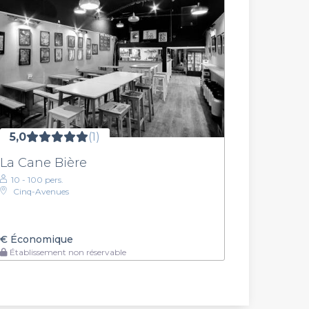
5,0
(1)
La Cane Bière
10 - 100 pers.
Cinq-Avenues
€
Économique
Établissement non réservable