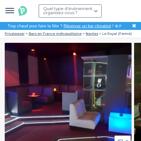
Quel type d'évènement
organisez-vous ?
✖
Trop chaud pour faire la fête ?
Réservez un bar climatisé
! ❄️🎉
Privateaser
Bars en France métropolitaine
Nantes
Le Royal (Fermé)