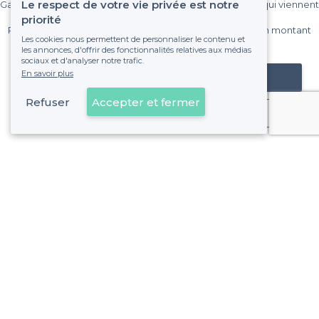
Le respect de votre vie privée est notre
Gagnez de nombreux clients parmi le million de visiteurs qui viennent
sur Privateaser chaque mois.
priorité
Pas de commissions et sans engagement, vous payez un montant
Les cookies nous permettent de personnaliser le contenu et
fixe sans risque de voir déraper la facture.
les annonces, d'offrir des fonctionnalités relatives aux médias
sociaux et d'analyser notre trafic.
En savoir plus
Référencer mon établissement
Refuser
Accepter et fermer
Déjà client
À propos de Privateaser
Privateaser Media
Privateaser en Espagne
Aide
Référencer mon établissement