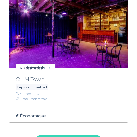
4,8
(40)
OHM Town
Tapas de haut vol
9 - 300 pers.
Bas-Chantenay
€
Économique