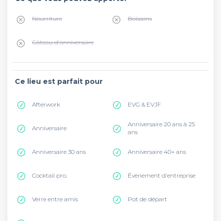
Nourriture
Boissons
Gâteau d'anniversaire
Ce lieu est parfait pour
Afterwork
EVG & EVJF
Anniversaire 20 ans à 25
Anniversaire
ans
Anniversaire 30 ans
Anniversaire 40+ ans
Cocktail pro.
Évènement d'entreprise
Verre entre amis
Pot de départ