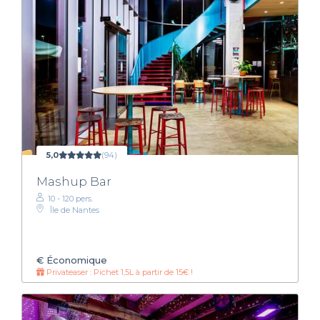
5,0
(94)
Mashup Bar
10 - 120 pers.
Île de Nantes
€
Économique
Privateaser : Pichet 1,5L à partir de 15€ !