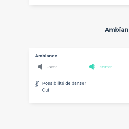
Ambianc
Ambiance
Calme
Animée
💃
Possibilité de danser
Oui