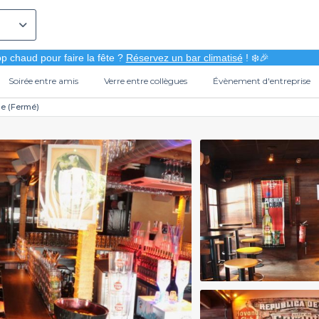
p chaud pour faire la fête ?
Réservez un bar climatisé
! ❄️🎉
Soirée entre amis
Verre entre collègues
Évènement d'entreprise
le (Fermé)