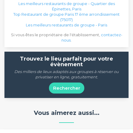
Les meilleurs restaurants de groupe - Quartier des
Épinettes, Paris
Top Restaurant de groupe Paris 17 ème arrondissement
(75017)
Les meilleurs restaurants de groupe - Paris
Si vous êtes le propriétaire de l'établissement,
contactez-
nous
.
Trouvez le lieu parfait pour votre
évènement
Des milliers de lieux adaptés aux groupes à réserver ou
privatiser en ligne, gratuitement.
Rechercher
Vous aimerez aussi...