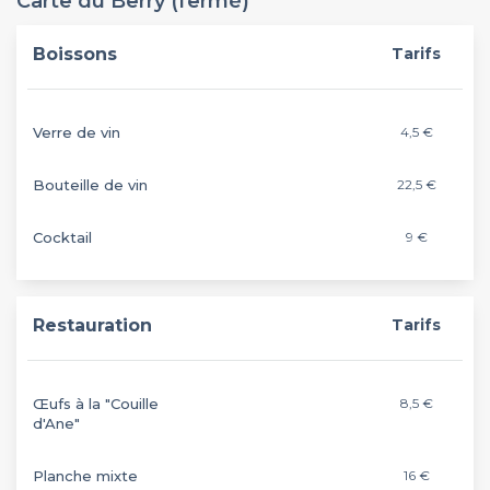
Carte du Berry (fermé)
Boissons
Tarifs
Verre de vin
4,5 €
Bouteille de vin
22,5 €
Cocktail
9 €
Restauration
Tarifs
Œufs à la "Couille
8,5 €
d'Ane"
Planche mixte
16 €