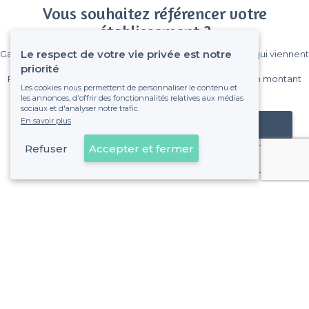
Vous souhaitez référencer votre
établissement ?
Le respect de votre vie privée est notre
Gagnez de nombreux clients parmi le million de visiteurs qui viennent
sur Privateaser chaque mois.
priorité
Pas de commissions et sans engagement, vous payez un montant
Les cookies nous permettent de personnaliser le contenu et
fixe sans risque de voir déraper la facture.
les annonces, d'offrir des fonctionnalités relatives aux médias
sociaux et d'analyser notre trafic.
En savoir plus
Référencer mon établissement
Refuser
Accepter et fermer
Déjà client
À propos de Privateaser
Privateaser Media
Privateaser en Espagne