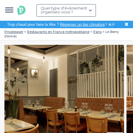
Quel type d'évènement
organisez-vous ?
✖
Trop chaud pour faire la fête ?
Réservez un bar climatisé
! ❄️🎉
Privateaser
Restaurants en France métropolitaine
Paris
Le Berry
(fermé)