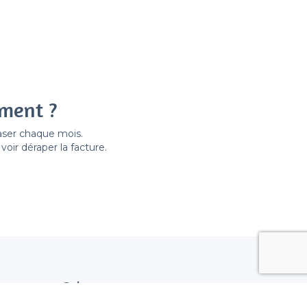
ement ?
easer chaque mois.
ir déraper la facture.
Suivez nous