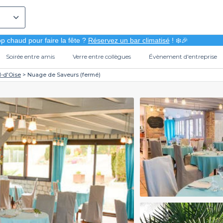
p chaud pour faire la fête ?
Réservez un bar climatisé
! ❄️🎉
Soirée entre amis
Verre entre collègues
Évènement d'entreprise
l-d'Oise
Nuage de Saveurs (fermé)