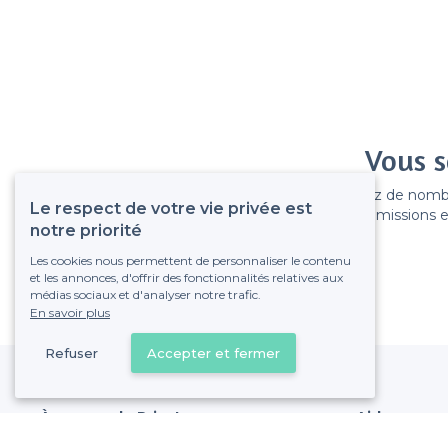
Vous s
Gagnez de nombreu
Le respect de votre vie privée est
Pas de commissions et
notre priorité
Les cookies nous permettent de personnaliser le contenu
et les annonces, d'offrir des fonctionnalités relatives aux
médias sociaux et d'analyser notre trafic.
En savoir plus
Refuser
Accepter et fermer
À propos de Privateaser
Aide