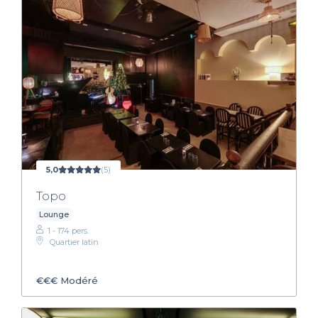
5,0
(5)
Topo
Lounge
1 - 174 pers.
Quartier latin
€€€
Modéré