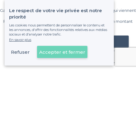
établissement ?
Le respect de votre vie privée est notre
Gagnez de nombreux clients parmi le million de visiteurs qui viennent
sur Privateaser chaque mois.
priorité
Pas de commissions et sans engagement, vous payez un montant
Les cookies nous permettent de personnaliser le contenu et
fixe sans risque de voir déraper la facture.
les annonces, d'offrir des fonctionnalités relatives aux médias
sociaux et d'analyser notre trafic.
En savoir plus
Référencer mon établissement
Refuser
Accepter et fermer
Déjà client
À propos de Privateaser
Privateaser Media
Privateaser en Espagne
Aide