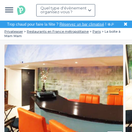
Quel type d'évènement
organisez-vous ?
✖
Trop chaud pour faire la fête ?
Réservez un bar climatisé
! ❄️🎉
Privateaser
Restaurants en France métropolitaine
Paris
La boîte à
Mam Mam