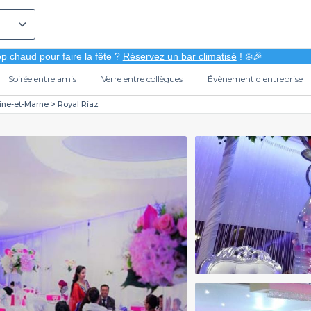
p chaud pour faire la fête ?
Réservez un bar climatisé
! ❄️🎉
Soirée entre amis
Verre entre collègues
Évènement d'entreprise
ine-et-Marne
Royal Riaz