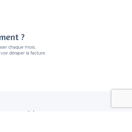
ement ?
easer chaque mois.
ir déraper la facture.
Suivez nous