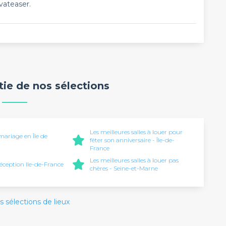
vateaser.
rtie de nos sélections
Les meilleures salles à louer pour
mariage en Île de
fêter son anniversaire - Île-de-
France
Les meilleures salles à louer pas
réception Ile-de-France
chères - Seine-et-Marne
s sélections de lieux