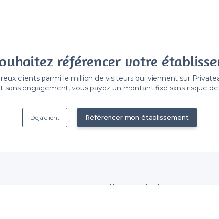
ouhaitez référencer votre établiss
x clients parmi le million de visiteurs qui viennent sur Privat
 sans engagement, vous payez un montant fixe sans risque de vo
Référencer mon établissement
Déjà client
Nous contacter
 établissement
contact@privateaser.com
Nos clients sont satisfaits :
tection des données