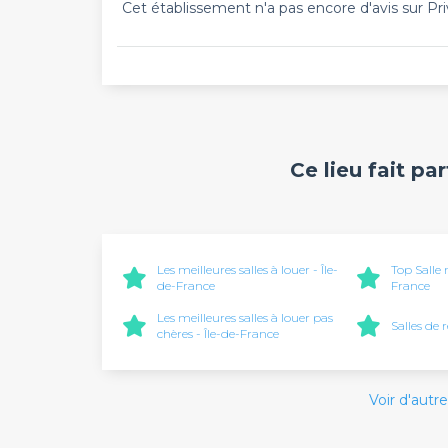
Cet établissement n'a pas encore d'avis sur Pri
Ce lieu fait pa
Les meilleures salles à louer - Île-
Top Salle 
de-France
France
Les meilleures salles à louer pas
Salles de 
chères - Île-de-France
Voir d'autre