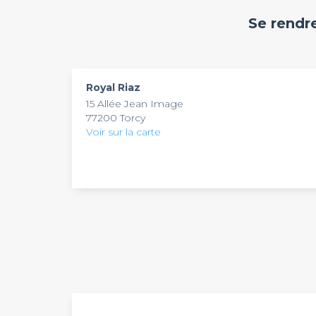
de sitôt. Vous pourrez mettre en place une pis
Se rendr
groupes en live.
Royal Riaz
15 Allée Jean Image
77200 Torcy
Voir sur la carte