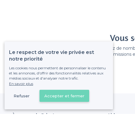
Vous s
Gagnez de nombreu
Le respect de votre vie privée est
Pas de commissions et
notre priorité
Les cookies nous permettent de personnaliser le contenu
et les annonces, d'offrir des fonctionnalités relatives aux
médias sociaux et d'analyser notre trafic.
En savoir plus
Refuser
Accepter et fermer
À propos de Privateaser
Aide
Privateaser Media
Référencer mon
Privateaser en Espagne
Politique de pro