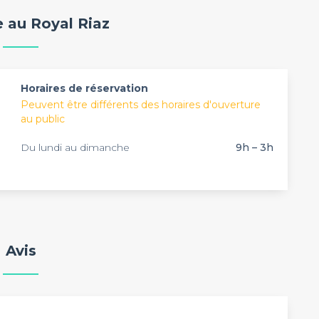
te de dance ou encore un endroit pour faire jouer des
e au Royal Riaz
Horaires de réservation
Peuvent être différents des horaires d'ouverture
au public
Du lundi au dimanche
9h – 3h
Avis