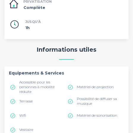
PRIVATISATION
Complète
JUSQU'À
1h
Informations utiles
Equipements & Services
Accessible pour les
personnes à mobilité
Matériel de projection
réduite
Possibilité de diffuser sa
Terrasse
musique
Wifi
Matériel de sonorisation
Vestiaire