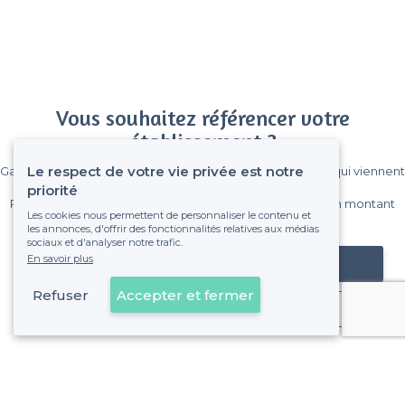
Vous souhaitez référencer votre
établissement ?
Le respect de votre vie privée est notre
Gagnez de nombreux clients parmi le million de visiteurs qui viennent
sur Privateaser chaque mois.
priorité
Pas de commissions et sans engagement, vous payez un montant
Les cookies nous permettent de personnaliser le contenu et
fixe sans risque de voir déraper la facture.
les annonces, d'offrir des fonctionnalités relatives aux médias
sociaux et d'analyser notre trafic.
En savoir plus
Référencer mon établissement
Refuser
Accepter et fermer
Déjà client