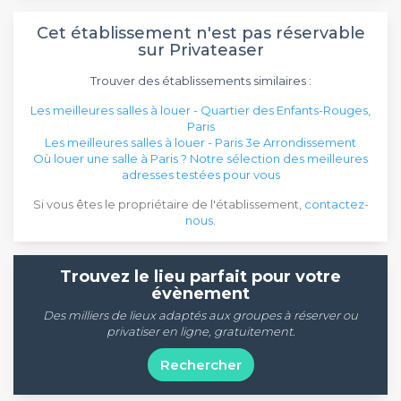
Cet établissement n'est pas réservable
sur Privateaser
Trouver des établissements similaires :
Les meilleures salles à louer - Quartier des Enfants-Rouges,
Paris
Les meilleures salles à louer - Paris 3e Arrondissement
Où louer une salle à Paris ? Notre sélection des meilleures
adresses testées pour vous
Si vous êtes le propriétaire de l'établissement,
contactez-
nous
.
Trouvez le lieu parfait pour votre
évènement
Des milliers de lieux adaptés aux groupes à réserver ou
privatiser en ligne, gratuitement.
Rechercher