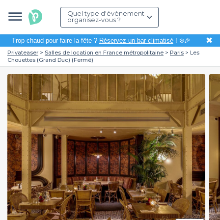
Quel type d'évènement
organisez-vous ?
✖
Trop chaud pour faire la fête ?
Réservez un bar climatisé
! ❄️🎉
Privateaser
Salles de location en France métropolitaine
Paris
Les
Chouettes (Grand Duc) (Fermé)