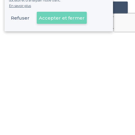
sociaux et d'analyser notre trafic.
En savoir plus
Référencer mon établissement
Refuser
Accepter et fermer
Déjà client
À propos de Privateaser
Privateaser Media
Privateaser en Espagne
Aide
Référencer mon établissement
Politique de protection des données
Conditions générales d'utilisation