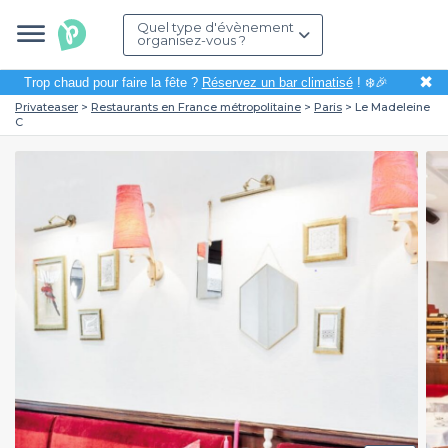
Quel type d'évènement
organisez-vous ?
✖
Trop chaud pour faire la fête ?
Réservez un bar climatisé
! ❄️🎉
Privateaser
Restaurants en France métropolitaine
Paris
Le Madeleine
C