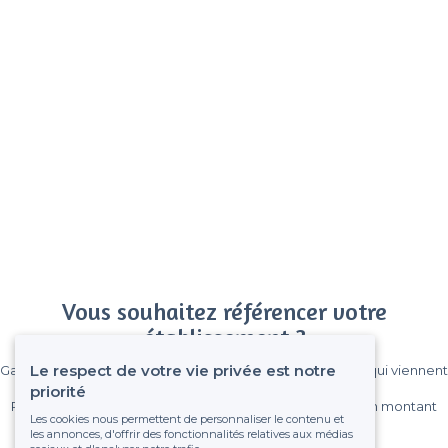
Vous souhaitez référencer votre
établissement ?
Le respect de votre vie privée est notre
Gagnez de nombreux clients parmi le million de visiteurs qui viennent
sur Privateaser chaque mois.
priorité
Pas de commissions et sans engagement, vous payez un montant
Les cookies nous permettent de personnaliser le contenu et
fixe sans risque de voir déraper la facture.
les annonces, d'offrir des fonctionnalités relatives aux médias