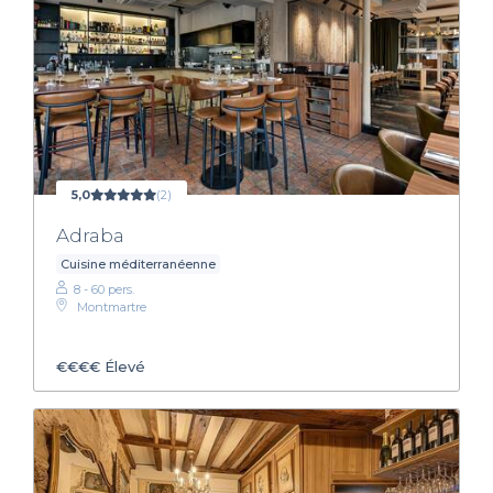
5,0
(2)
Adraba
Cuisine méditerranéenne
8 - 60 pers.
Montmartre
€€€€
Élevé