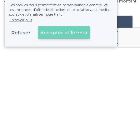
Pas de commissions et sans engagement, vous payez un montant
Les cookies nous permettent de personnaliser le contenu et
fixe sans risque de voir déraper la facture.
les annonces, d'offrir des fonctionnalités relatives aux médias
sociaux et d'analyser notre trafic.
En savoir plus
Référencer mon établissement
Refuser
Accepter et fermer
Déjà client
À propos de Privateaser
Privateaser Media
Privateaser en Espagne
Aide
Référencer mon établissement
Politique de protection des données