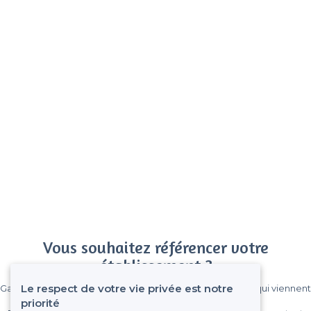
Vous souhaitez référencer votre
établissement ?
Le respect de votre vie privée est notre
Gagnez de nombreux clients parmi le million de visiteurs qui viennent
sur Privateaser chaque mois.
priorité