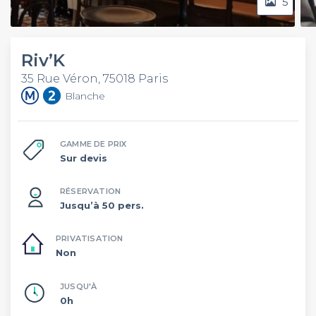
5
Riv’K
35 Rue Véron, 75018 Paris
Blanche
GAMME DE PRIX
Sur devis
RÉSERVATION
Jusqu’à 50 pers.
PRIVATISATION
Non
JUSQU'À
0h