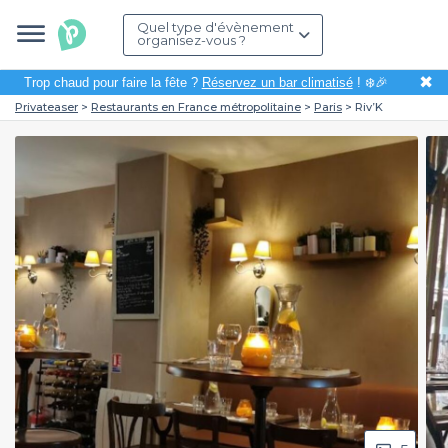
Quel type d'évènement
organisez-vous ?
✖
Trop chaud pour faire la fête ?
Réservez un bar climatisé
! ❄️🎉
Privateaser
Restaurants en France métropolitaine
Paris
Riv’K