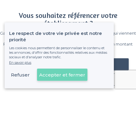
Vous souhaitez référencer votre
établissement ?
Le respect de votre vie privée est notre
Gagnez de nombreux clients parmi le million de visiteurs qui viennent
sur Privateaser chaque mois.
priorité
Pas de commissions et sans engagement, vous payez un montant
Les cookies nous permettent de personnaliser le contenu et
fixe sans risque de voir déraper la facture.
les annonces, d'offrir des fonctionnalités relatives aux médias
sociaux et d'analyser notre trafic.
En savoir plus
Référencer mon établissement
Refuser
Accepter et fermer
Déjà client
À propos de Privateaser
Privateaser Media