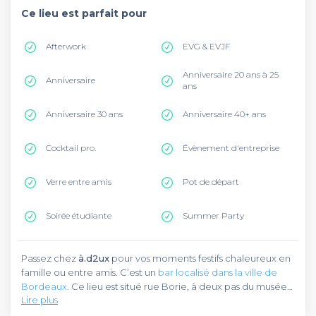
Ce lieu est parfait pour
Afterwork
EVG & EVJF
Anniversaire 20 ans à 25
Anniversaire
ans
Anniversaire 30 ans
Anniversaire 40+ ans
Cocktail pro.
Évènement d'entreprise
Verre entre amis
Pot de départ
Soirée étudiante
Summer Party
Passez chez
à.d2ux
pour vos moments festifs chaleureux en
famille ou entre amis. C’est un
bar localisé dans la ville de
Bordeaux
. Ce lieu est situé rue Borie, à deux pas du musée
Lire plus
de l’Histoire Maritime de Bordeaux, dans le quartier attractif
et animé des Chartrons. La ligne B du tramway vous dépose
Vous serez accueilli dans une atmosphère cosy et calme