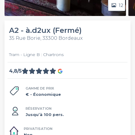
12
A2 - à.d2ux (Fermé)
35 Rue Borie, 33300 Bordeaux
Tram - Ligne B : Chartrons
4,8/5
GAMME DE PRIX
€
- Économique
RÉSERVATION
Jusqu’à 100 pers.
PRIVATISATION
Non