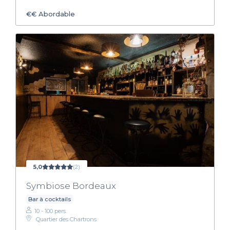
€€
Abordable
5,0
(2)
Symbiose Bordeaux
Bar à cocktails
10 - 100 pers.
Quartier des Chartrons