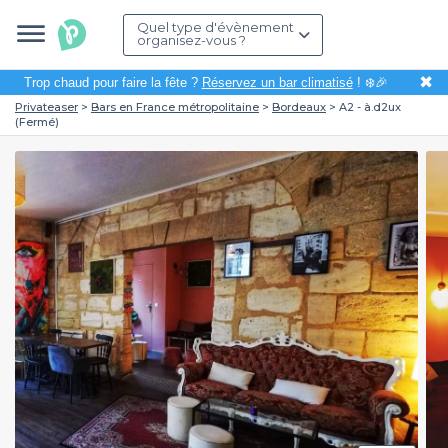
Quel type d'évènement
organisez-vous ?
✖
Trop chaud pour faire la fête ?
Réservez un bar climatisé
! ❄️🎉
Privateaser
Bars en France métropolitaine
Bordeaux
A2 - à.d2ux
(Fermé)