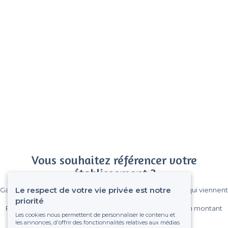
Vous souhaitez référencer votre
établissement ?
Le respect de votre vie privée est notre
Gagnez de nombreux clients parmi le million de visiteurs qui viennent
sur Privateaser chaque mois.
priorité
Pas de commissions et sans engagement, vous payez un montant
Les cookies nous permettent de personnaliser le contenu et
fixe sans risque de voir déraper la facture.
les annonces, d'offrir des fonctionnalités relatives aux médias