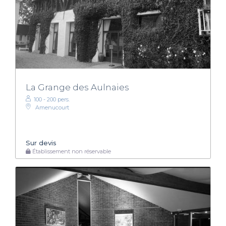
La Grange des Aulnaies
100 - 200 pers.
Amenucourt
Sur devis
Établissement non réservable