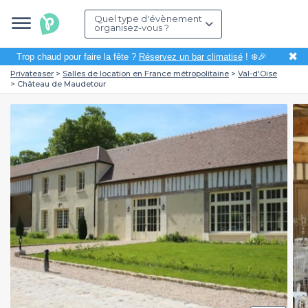
Quel type d'évènement
organisez-vous ?
✖
Trop chaud pour faire la fête ?
Réservez un bar climatisé
! ❄️🎉
Privateaser
Salles de location en France métropolitaine
Val-d'Oise
Château de Maudetour