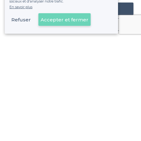
sociaux et d'analyser notre trafic.
En savoir plus
Référencer mon établissement
Refuser
Accepter et fermer
Déjà client
À propos de Privateaser
Privateaser Media
Privateaser en Espagne
Aide
Référencer mon établissement
Politique de protection des données
Conditions générales d'utilisation