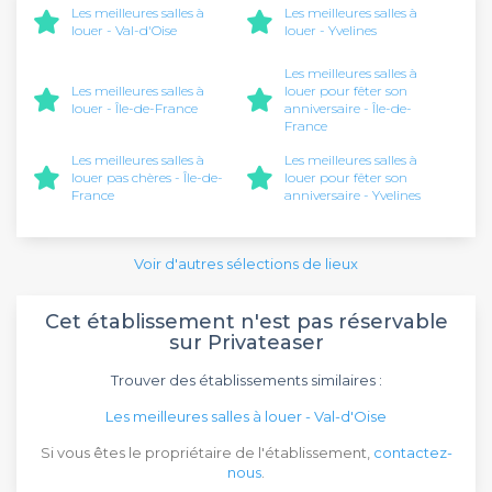
Les meilleures salles à
Les meilleures salles à
louer - Val-d'Oise
louer - Yvelines
Les meilleures salles à
Les meilleures salles à
louer pour fêter son
louer - Île-de-France
anniversaire - Île-de-
France
Les meilleures salles à
Les meilleures salles à
louer pas chères - Île-de-
louer pour fêter son
France
anniversaire - Yvelines
Voir d'autres sélections de lieux
Cet établissement n'est pas réservable
sur Privateaser
Trouver des établissements similaires :
Les meilleures salles à louer - Val-d'Oise
Si vous êtes le propriétaire de l'établissement,
contactez-
nous
.