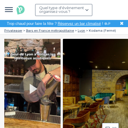
Quel type d'évènement
organisez-vous ?
✖
Trop chaud pour faire la fête ?
Réservez un bar climatisé
! ❄️🎉
Privateaser
Bars en France métropolitaine
Lyon
Kodama (Fermé)
Play