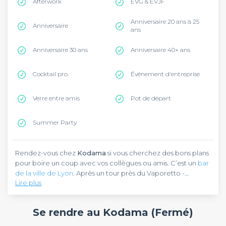
Afterwork
EVG & EVJF
Anniversaire 20 ans à 25
Anniversaire
ans
Anniversaire 30 ans
Anniversaire 40+ ans
Cocktail pro.
Évènement d'entreprise
Verre entre amis
Pot de départ
Summer Party
Rendez-vous chez
Kodama
si vous cherchez des bons plans
pour boire un coup avec vos collègues ou amis. C’est un
bar
de la ville de Lyon
. Après un tour près du Vaporetto -
Lire plus
Confluence, venez retrouver cet établissement au quai de
Pierre-Scize, en plein cœur du quartier du Vieux Lyon. Pour
Kodama
est un bar à cocktails atypique qui vous emmène
vous y rendre, vous pouvez emprunter la ligne D du métro
tout droit en Asie : au Japon, en Corée et en Thaïlande. C’est
Se rendre au Kodama (Fermé)
Lyonnais qui vous déposera à la station de Cathédrale Saint-
un endroit cosy doté d’une décoration bien travaillée qui
Jean, située tout près.
capte votre esprit. Cet établissement dispose de trois