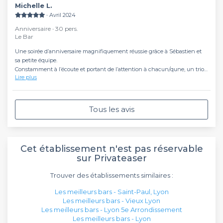
Michelle L.
∙ Avril 2024
Anniversaire ∙ 30 pers.
Le Bar
Une soirée d’anniversaire magnifiquement réussie grâce à Sébastien et
sa petite équipe.
Constamment à l’écoute et portant de l’attention à chacun/qune, un trio
Lire plus
vraiment très pro, patient, souriant et disponible. Un soin tout particulier a
été porté à répondre a nos demandes ( décoration des salles, gestion du
buffet et du gâteau d’anniversaire, ambiance musicale, etc…), sans
restriction et avec une gentillesse permanente de bout en bout.
Tous les avis
Une mention particulière pour la qualité et le soin apporté à la
présentation des cocktails, la carte est très abordable, ainsi que pour
l’offre. de restauration proposée sur place.
Le Kodama, joliment décoré d’œuvres picturales et confortablement
Cet établissement n'est pas réservable
agencé, nous a offert un moment exceptionnel qui a convaincu tout le
sur Privateaser
monde et a largement concouru à graver la soirée dans les mémoires.
Un bar un peu confidentiel à découvrir absolument!
Trouver des établissements similaires :
Les meilleurs bars - Saint-Paul, Lyon
Les meilleurs bars - Vieux Lyon
Les meilleurs bars - Lyon 5e Arrondissement
Les meilleurs bars - Lyon