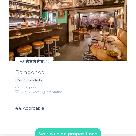
4,8
(15)
Baragones
Bar à cocktails
1 - 80 pers.
Vieux Lyon - Quarantaine
€€
Abordable
Voir plus de propositions