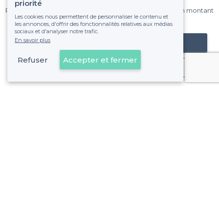
sur Privateaser chaque mois.
priorité
Pas de commissions et sans engagement, vous payez un montant
Les cookies nous permettent de personnaliser le contenu et
fixe sans risque de voir déraper la facture.
les annonces, d'offrir des fonctionnalités relatives aux médias
sociaux et d'analyser notre trafic.
En savoir plus
Référencer mon établissement
Refuser
Accepter et fermer
Déjà client
À propos de Privateaser
Privateaser Media
Privateaser en Espagne
Aide
Référencer mon établissement