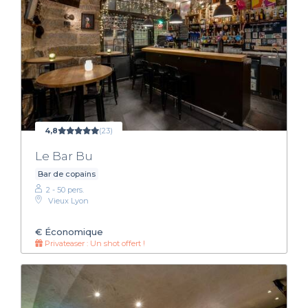
4,8
(23)
Le Bar Bu
Bar de copains
2 - 50 pers.
Vieux Lyon
€
Économique
Privateaser : Un shot offert !