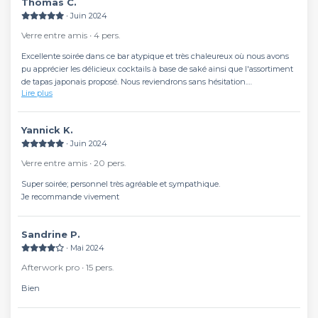
Thomas C.
∙ Juin 2024
Verre entre amis ∙ 4 pers.
Excellente soirée dans ce bar atypique et très chaleureux où nous avons
pu apprécier les délicieux cocktails à base de saké ainsi que l'assortiment
de tapas japonais proposé. Nous reviendrons sans hésitation.
Lire plus
Embarquement pour le Japon assuré !
Yannick K.
∙ Juin 2024
Verre entre amis ∙ 20 pers.
Super soirée; personnel très agréable et sympathique.
Je recommande vivement
Sandrine P.
∙ Mai 2024
Afterwork pro ∙ 15 pers.
Bien