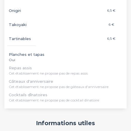
Onigiri
6,5 €
Takoyaki
6 €
Tartinables
6,5 €
Planches et tapas
Oui
Repas assis
Cet établissement ne propose pas de repas assis
Gâteaux d'anniversaire
Cet établissement ne propose pas de gâteaux d'anniversaire
Cocktails dînatoires
Cet établissement ne propose pas de cocktail dînatoire
Informations utiles