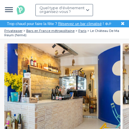
Quel type d'évènement
organisez-vous ?
✖
Trop chaud pour faire la fête ?
Réservez un bar climatisé
! ❄️🎉
Privateaser
Bars en France métropolitaine
Paris
Le Château De Ma
Reum (fermé)