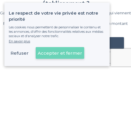
établissement ?
Le respect de votre vie privée est notre
Gagnez de nombreux clients parmi le million de visiteurs qui viennent
sur Privateaser chaque mois.
priorité
Pas de commissions et sans engagement, vous payez un montant
Les cookies nous permettent de personnaliser le contenu et
fixe sans risque de voir déraper la facture.
les annonces, d'offrir des fonctionnalités relatives aux médias
sociaux et d'analyser notre trafic.
En savoir plus
Référencer mon établissement
Refuser
Accepter et fermer
Déjà client
À propos de Privateaser
Privateaser Media
Privateaser en Espagne
Aide