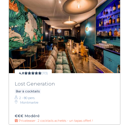
4,8
(113)
Lost Generation
Bar à cocktails
2 - 80 pers.
Montmartre
€€€
Modéré
Privateaser : 2 cocktails achetés - un tapas offert !