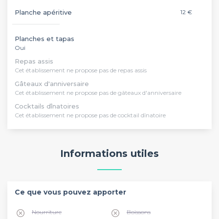
Planche apéritive
12 €
Planches et tapas
Oui
Repas assis
Cet établissement ne propose pas de repas assis
Gâteaux d'anniversaire
Cet établissement ne propose pas de gâteaux d'anniversaire
Cocktails dînatoires
Cet établissement ne propose pas de cocktail dînatoire
Informations utiles
Ce que vous pouvez apporter
Nourriture
Boissons