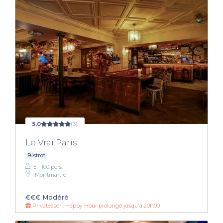
5,0
(3)
Le Vrai Paris
Bistrot
5 - 100 pers.
Montmartre
€€€
Modéré
Privateaser : Happy Hour prolongé jusqu'à 20h00