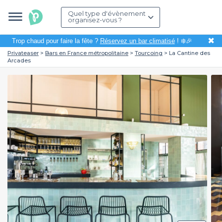
Quel type d'évènement
organisez-vous ?
✖
Trop chaud pour faire la fête ?
Réservez un bar climatisé
! ❄️🎉
Privateaser
Bars en France métropolitaine
Tourcoing
La Cantine des
Arcades