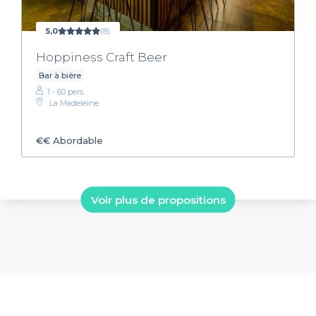
5,0
(8)
Hoppiness Craft Beer
Bar à bière
1 - 60 pers.
La Madeleine
€€
Abordable
Voir plus de propositions