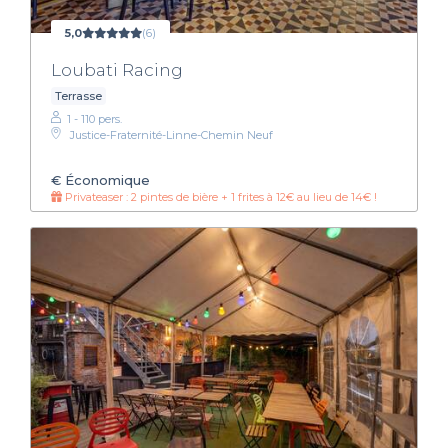
5,0
(6)
Loubati Racing
Terrasse
1 - 110 pers.
Justice-Fraternité-Linne-Chemin Neuf
€
Économique
Privateaser : 2 pintes de bière + 1 frites à 12€ au lieu de 14€ !