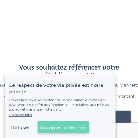
Vous souhaitez référencer votre
établissement ?
Le respect de votre vie privée est notre
Gagnez de nombreux clients parmi le million de visiteurs qui viennent
sur Privateaser chaque mois.
priorité
Pas de commissions et sans engagement, vous payez un montant
Les cookies nous permettent de personnaliser le contenu et
fixe sans risque de voir déraper la facture.
les annonces, d'offrir des fonctionnalités relatives aux médias
sociaux et d'analyser notre trafic.
En savoir plus
Référencer mon établissement
Refuser
Accepter et fermer
Déjà client