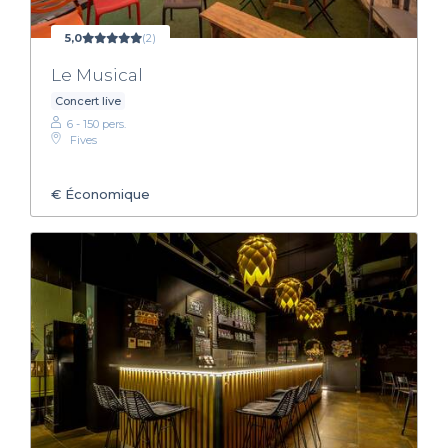
5,0
(2)
Le Musical
Concert live
6 - 150 pers.
Fives
€
Économique