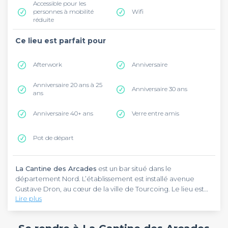
Accessible pour les
personnes à mobilité
Wifi
réduite
Ce lieu est parfait pour
Afterwork
Anniversaire
Anniversaire 20 ans à 25
Anniversaire 30 ans
ans
Anniversaire 40+ ans
Verre entre amis
Pot de départ
La Cantine des Arcades
est un bar situé dans le
département Nord. L’établissement est installé avenue
Gustave Dron, au cœur de la ville de Tourcoing. Le lieu est
Lire plus
idéal pour prendre un verre avec des amis et collègues.
D’ailleurs, il est à 300 mètres de la Gare de Tourcoing,
La Cantine des Arcades
vous accueille dans un cadre cosy
joignable via la ligne 2 du métro.
et élégant. Le lieu est très apprécié pour son atmosphère