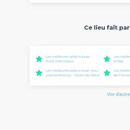
Ce lieu fait pa
Les meilleures salles à louer -
Les meille
Rueil-Malmaison
d'Oise
Les meilleures salles à louer pour
Les meilleu
une conférence - Hauts-de-Seine
de-Franc
Voir d'autre