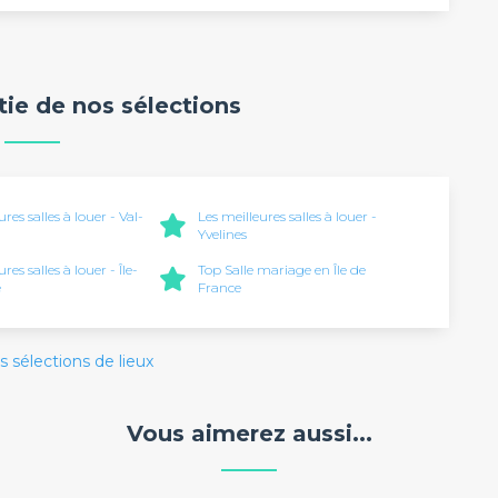
rtie de nos sélections
ures salles à louer - Val-
Les meilleures salles à louer -
Yvelines
res salles à louer - Île-
Top Salle mariage en Île de
e
France
s sélections de lieux
Vous aimerez aussi...