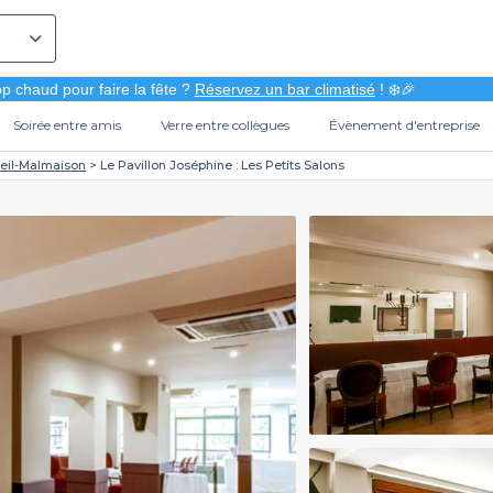
p chaud pour faire la fête ?
Réservez un bar climatisé
! ❄️🎉
Soirée entre amis
Verre entre collègues
Évènement d'entreprise
eil-Malmaison
Le Pavillon Joséphine : Les Petits Salons