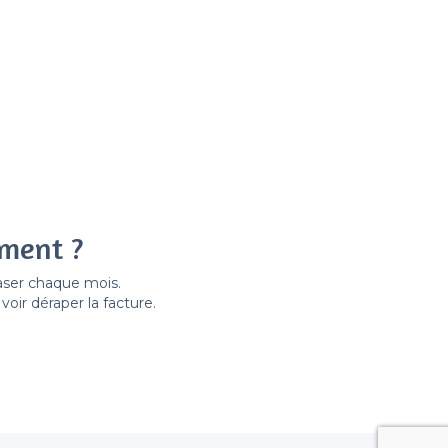
ement ?
easer chaque mois.
ir déraper la facture.