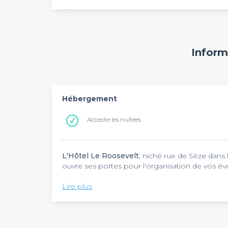
Inform
Hébergement
Accepte les nuitées
L'Hôtel Le Roosevelt
, niché rue de Sèze dans
ouvre ses portes pour l'organisation de vos é
Idéalement situé, l'hôtel est à moins de 20 m
Lire plus
beaux-arts de Lyon. Le Roosevelt se distingue
saura plaire à vos convives. L'espace privatisa
que des soirées d'entreprise ou des afterworks
format cocktail et est idéal pour échanger et 
Intéressé(e) par l'Hôtel Le Roosevelt ? N'hésite