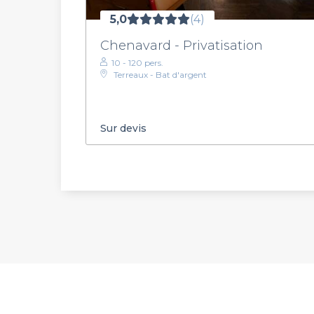
5,0
(4)
Chenavard - Privatisation
10 - 120 pers.
Terreaux - Bat d'argent
Sur devis