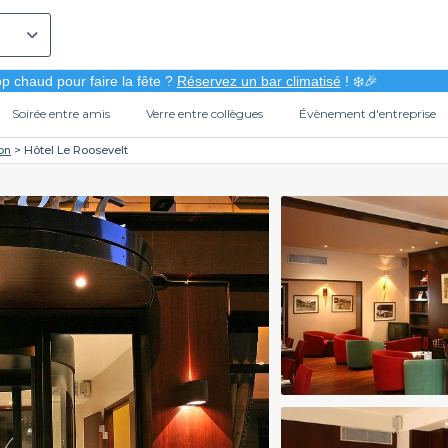
p chaud pour faire la fête ?
Réservez un bar climatisé
! ❄️🎉
Soirée entre amis
Verre entre collègues
Évènement d'entreprise
on
Hôtel Le Roosevelt