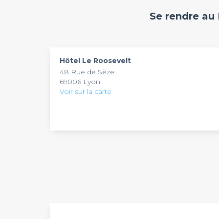
privé afin de faciliter les déplacements pour vou
événement en nous envoyant une demande.
Se rendre au
Hôtel Le Roosevelt
48 Rue de Sèze
69006 Lyon
Voir sur la carte