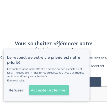
Vous souhaitez référencer votre
établissement ?
Le respect de votre vie privée est notre
Gagnez de nombreux clients parmi le million de visiteurs qui viennent
sur Privateaser chaque mois.
priorité
Pas de commissions et sans engagement, vous payez un montant
Les cookies nous permettent de personnaliser le contenu et
fixe sans risque de voir déraper la facture.
les annonces, d'offrir des fonctionnalités relatives aux médias
sociaux et d'analyser notre trafic.
En savoir plus
Référencer mon établissement
Refuser
Accepter et fermer
Déjà client