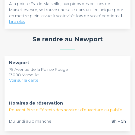
A la pointe Est de Marseille, aux pieds des collines de
Marseilleveyre, se trouve une salle dans un lieu unique pour
en mettre plein la vue à vos invités lors de vos réceptions :
le
Lire plus
Newport.
Ce lieu raffiné vous offrira l'énorme privilège de passer une
soirée avec une vue exceptionnelle sur le
* tableau
Se rendre au Newport
magique au bleu profond
* de la Mer Méditerranée. C'est
dans une ambiance relaxante que vous pourrez profiter
d'une soirée spéciale bercée par l'air marin de la
La terrasse panoramique
du Newport est l'atout principal
Canebière.
d'une salle qui sera idéale quelque soit votre réception:
Newport
anniversaire, mariage, évènement d'entreprise... Aussi, les
79 Avenue de la Pointe Rouge
grands espaces de cette salle sont également les grandes
13008 Marseille
qualités que pourra représenter pour vous ce lieu, qui sont
Convaincu ? Pensez à
réserver la salle
et rendez-vous dans
Voir sur la carte
également idéales pour un
pas longtemps sur les côtes de la Méditerranée.
séminaire à Marseille
.
Horaires de réservation
Peuvent être différents des horaires d'ouverture au public
Du lundi au dimanche
8h – 5h