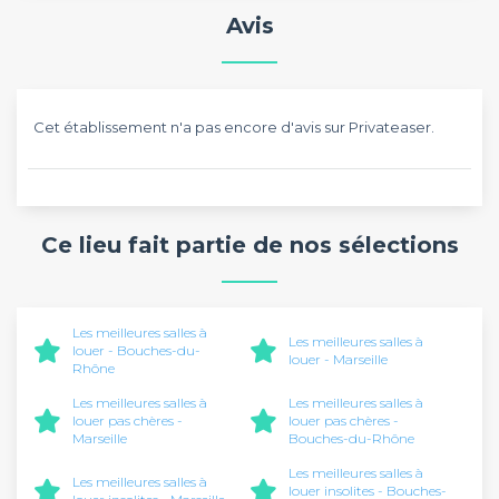
Avis
Cet établissement n'a pas encore d'avis sur Privateaser.
Ce lieu fait partie de nos sélections
Les meilleures salles à
Les meilleures salles à
louer - Bouches-du-
louer - Marseille
Rhône
Les meilleures salles à
Les meilleures salles à
louer pas chères -
louer pas chères -
Marseille
Bouches-du-Rhône
Les meilleures salles à
Les meilleures salles à
louer insolites - Bouches-