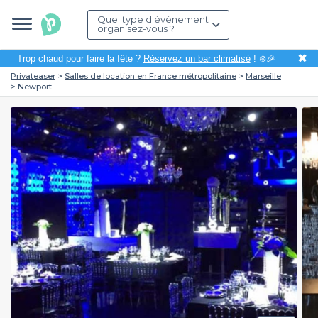
Quel type d'évènement
organisez-vous ?
✖
Trop chaud pour faire la fête ?
Réservez un bar climatisé
! ❄️🎉
Privateaser
Salles de location en France métropolitaine
Marseille
Newport