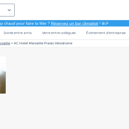
p chaud pour faire la fête ?
Réservez un bar climatisé
! ❄️🎉
Soirée entre amis
Verre entre collègues
Évènement d'entreprise
rseille
AC Hotel Marseille Prado Velodrome