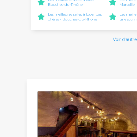
Bouches-du-Rhône
Marseille
Les meilleures salles à louer pas
Les meille
chères - Bouches-du-Rhône
une journé
Voir d'autre