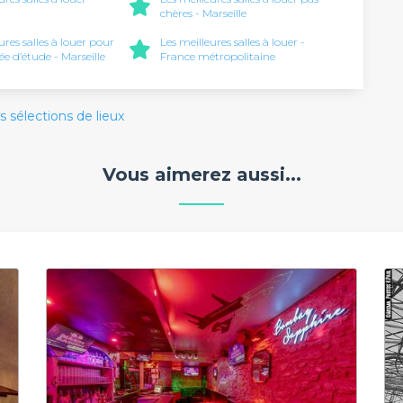
chères - Marseille
ures salles à louer pour
Les meilleures salles à louer -
e d’étude - Marseille
France métropolitaine
s sélections de lieux
Vous aimerez aussi...