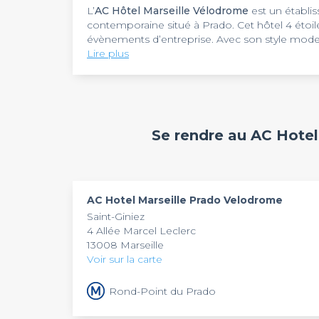
L’
AC Hôtel Marseille Vélodrome
est un établi
contemporaine situé à Prado. Cet hôtel 4 étoile
évènements d’entreprise. Avec son style moder
min du métro et à 10 min de marche du palais 
Lire plus
Au premier coup d’œil, l’
AC Hôtel Marseille V
L’endroit apporte une atmosphère innovante et
espace idéal et chaleureux pour passer des m
un
séminaire à Marseille
, cocktail ou repas d’a
Ayant un potentiel d’accueil de 30 convives, la s
L’
AC Hôtel Marseille Vélodrome
et ses servic
Se rendre au AC Hote
évènement. Vous y trouverez les indispensables
d’étude, repas d’affaires, séminaire ou cocktail 
écran avec une sonorisation appropriée et u
intéresse, vous pouvez réserver auprès de la ré
évènement avec une gastronomie locale au mili
AC Hotel Marseille Prado Velodrome
Saint-Giniez
4 Allée Marcel Leclerc
13008 Marseille
Voir sur la carte
Rond-Point du Prado