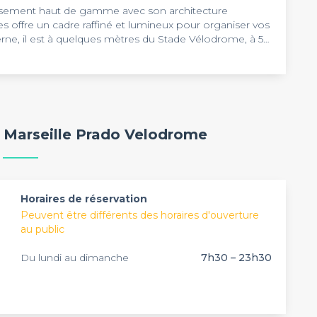
ssement haut de gamme avec son architecture
s offre un cadre raffiné et lumineux pour organiser vos
ne, il est à quelques mètres du Stade Vélodrome, à 5
des congrès et des expositions Marseille Chanot.
élodrome
concilie design, modernité et fonctionnalité.
 tranquille dans une décoration avec un ton sobre. Un
oments de travail dans une ambiance détendue. Pour
ffaires, l’hôtel dispose d’une salle de réception Phocéa.
alle jouit d’un décor raffiné pour embellir votre
es haut de gamme rendront unique votre journée
l Marseille Prado Velodrome
 pour la diffusion de votre présentation sur un grand
dînatoire durant votre séjour. Si cette offre vous
ne connexion Wi-Fi. Vous pouvez accompagner votre
ception tous les jours de 8h à 2h du matin..
eu d’un jardin provençal.
Horaires de réservation
Peuvent être différents des horaires d'ouverture
au public
Du lundi au dimanche
7h30 – 23h30