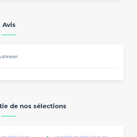
Avis
vateaser.
rtie de nos sélections
ures salles à louer -
Les meilleures salles à louer pas