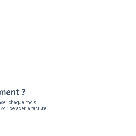
ement ?
easer chaque mois.
ir déraper la facture.