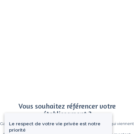
Vous souhaitez référencer votre
établissement ?
Le respect de votre vie privée est notre
Gagnez de nombreux clients parmi le million de visiteurs qui viennent
sur Privateaser chaque mois.
priorité