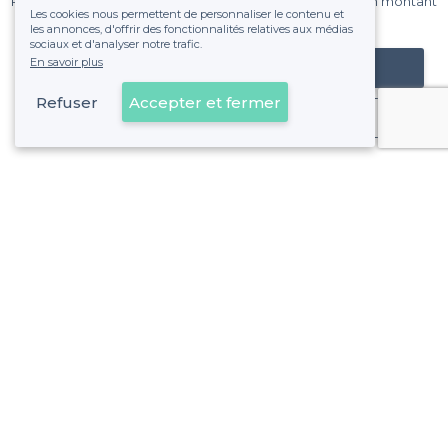
Pas de commissions et sans engagement, vous payez un montant
Les cookies nous permettent de personnaliser le contenu et
fixe sans risque de voir déraper la facture.
les annonces, d'offrir des fonctionnalités relatives aux médias
sociaux et d'analyser notre trafic.
En savoir plus
Référencer mon établissement
Refuser
Accepter et fermer
Déjà client
À propos de Privateaser
Privateaser Media
Privateaser en Espagne
Aide
Référencer mon établissement
Politique de protection des données