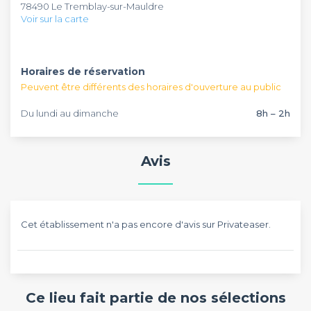
vous détendre. Lors de vos repas, le chef Karl vous
L’équipe de ce château vous accueille tous les jours, à partir
78490 Le Tremblay-sur-Mauldre
démontrera son professionnalisme avec ses cuisines
de 8h à 2h du matin.
Voir sur la carte
délicieuses et créatives, à base de produits frais. Quels que
soient vos besoins, son équipe s'activera pour les satisfaire et
restera à votre entière disposition.
Horaires de réservation
Peuvent être différents des horaires d'ouverture au public
Du lundi au dimanche
8h – 2h
Avis
Cet établissement n'a pas encore d'avis sur Privateaser.
Ce lieu fait partie de nos sélections