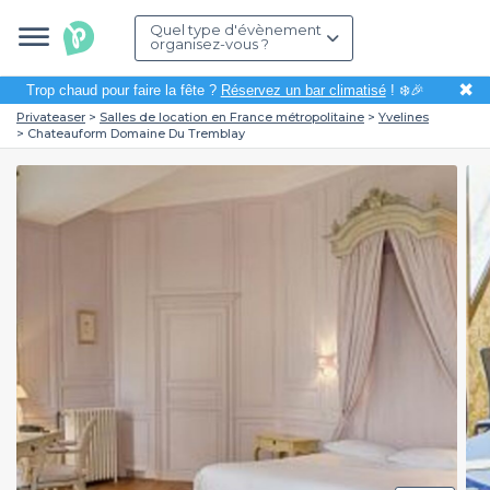
Quel type d'évènement
organisez-vous ?
✖
Trop chaud pour faire la fête ?
Réservez un bar climatisé
! ❄️🎉
Privateaser
Salles de location en France métropolitaine
Yvelines
Chateauform Domaine Du Tremblay