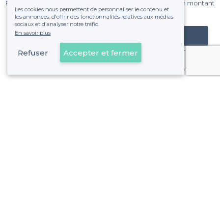
Pas de commissions et sans engagement, vous payez un montant
Les cookies nous permettent de personnaliser le contenu et
fixe sans risque de voir déraper la facture.
les annonces, d'offrir des fonctionnalités relatives aux médias
sociaux et d'analyser notre trafic.
En savoir plus
Référencer mon établissement
Refuser
Accepter et fermer
Déjà client
À propos de Privateaser
Privateaser Media
Privateaser en Espagne
Aide
Référencer mon établissement
Politique de protection des données