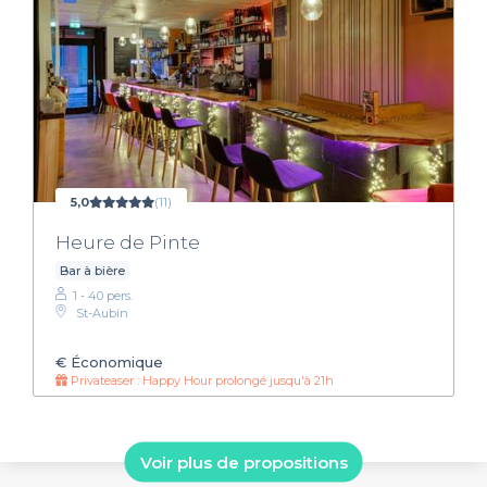
5,0
(11)
Heure de Pinte
Bar à bière
1 - 40 pers.
St-Aubin
€
Économique
Privateaser : Happy Hour prolongé jusqu'à 21h
Voir plus de propositions