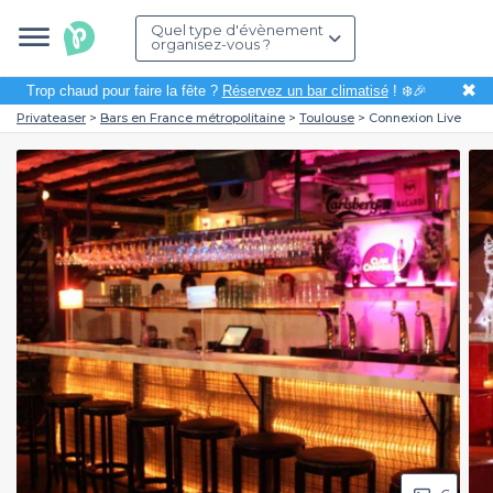
Quel type d'évènement
organisez-vous ?
✖
Trop chaud pour faire la fête ?
Réservez un bar climatisé
! ❄️🎉
Privateaser
Bars en France métropolitaine
Toulouse
Connexion Live