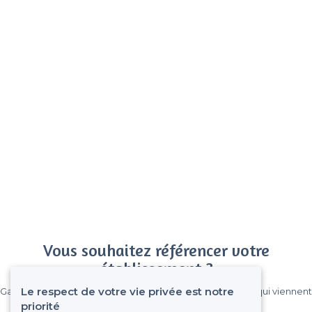
Vous souhaitez référencer votre
établissement ?
Le respect de votre vie privée est notre
Gagnez de nombreux clients parmi le million de visiteurs qui viennent
sur Privateaser chaque mois.
priorité