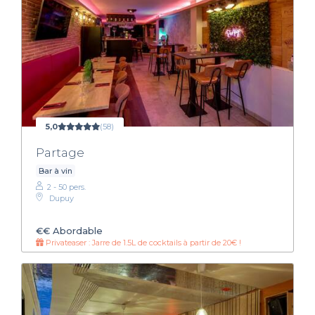
5,0
(58)
Partage
Bar à vin
2 - 50 pers.
Dupuy
€€
Abordable
Privateaser : Jarre de 1.5L de cocktails à partir de 20€ !