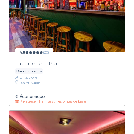
4,8
(20)
La Jarretière Bar
Bar de copains
4 - 45 pers.
Saint-Aubin
€
Économique
Privateaser : Remise sur les pintes de bière !