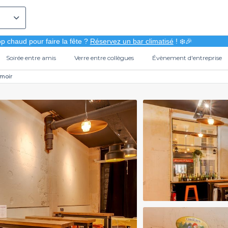
p chaud pour faire la fête ?
Réservez un bar climatisé
! ❄️🎉
Soirée entre amis
Verre entre collègues
Évènement d'entreprise
moir