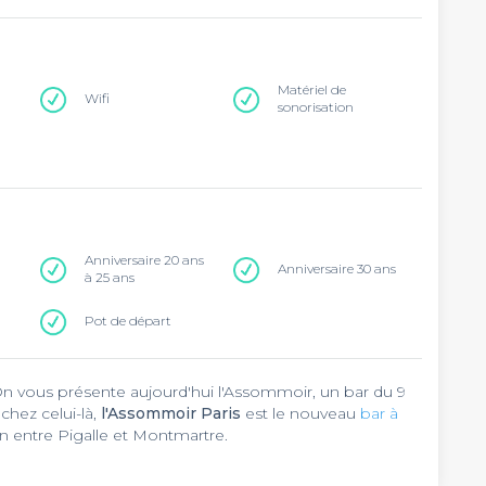
Matériel de
Wifi
sonorisation
Anniversaire 20 ans
Anniversaire 30 ans
à 25 ans
Pot de départ
n vous présente aujourd'hui l'Assommoir, un bar du 9
hez celui-là,
l'Assommoir Paris
est le nouveau
bar à
n entre Pigalle et Montmartre.
 Paris
vous accueille du mardi au samedi à partir de 19h