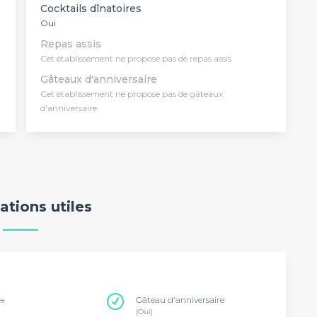
Cocktails dînatoires
Oui
Repas assis
Cet établissement ne propose pas de repas assis
Gâteaux d'anniversaire
Cet établissement ne propose pas de gâteaux
d'anniversaire
ations utiles
ns
Gâteau d'anniversaire
(Oui)