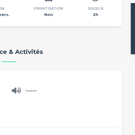
ON
PRIVATISATION
JUSQU'À
pers.
Non
2h
e & Activités
Festive