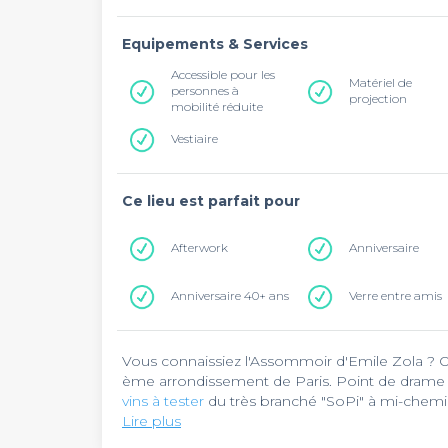
Equipements & Services
Accessible pour les
Matériel de
personnes à
projection
mobilité réduite
Vestiaire
Ce lieu est parfait pour
Afterwork
Anniversaire
Anniversaire 40+ ans
Verre entre amis
Vous connaissiez l'Assommoir d'Emile Zola ? O
ème arrondissement de Paris. Point de drame c
vins à tester
du très branché "SoPi" à mi-chemi
Lire plus
D'une capacité de 80 personnes,
l'Assommoir