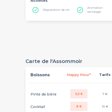
Activités
Animation
Dégustation de vin
oenologie
Carte de l'Assommoir
Boissons
Happy Hour*
Tarifs
Pinte de bière
5,5 €
7 €
Cocktail
8 €
10 €