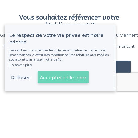
Vous souhaitez référencer votre
établissement ?
Le respect de votre vie privée est notre
Gagnez de nombreux clients parmi le million de visiteurs qui viennent
sur Privateaser chaque mois.
priorité
Pas de commissions et sans engagement, vous payez un montant
Les cookies nous permettent de personnaliser le contenu et
fixe sans risque de voir déraper la facture.
les annonces, d'offrir des fonctionnalités relatives aux médias
sociaux et d'analyser notre trafic.
En savoir plus
Référencer mon établissement
Refuser
Accepter et fermer
Déjà client
À propos de Privateaser
Privateaser Media