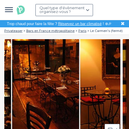
Quel type d'évènement
organisez-vous ?
✖
Trop chaud pour faire la fête ?
Réservez un bar climatisé
! ❄️🎉
Privateaser
Bars en France métropolitaine
Paris
Le Carmen's (fermé)