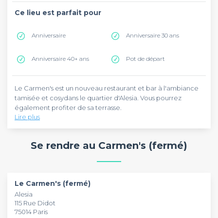
Ce lieu est parfait pour
Anniversaire
Anniversaire 30 ans
Anniversaire 40+ ans
Pot de départ
Le Carmen's est un nouveau restaurant et bar à l'ambiance
tamisée et cosydans le quartier d'Alesia. Vous pourrez
également profiter de sa terrasse.
Lire plus
Sathees, le propriétaire n'a sélectionné que des bons
produits, de la salers pour sa viande, une sélection de whisky
Se rendre au Carmen's (fermé)
pointue et des bières d'Abbaye.
Les amateurs de vins et cocktails ne seront pas en reste avec
une belle carte bien fournie.
Le Carmen's (fermé)
Alesia
115 Rue Didot
75014 Paris