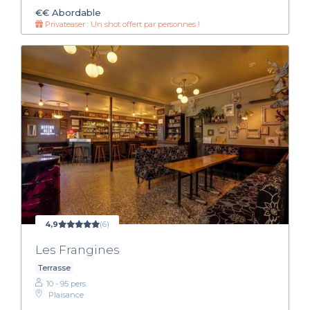
€€
Abordable
Privateaser : Un shot offert par personnes !
4,9
(6)
Les Frangines
Terrasse
10 - 95 pers.
Plaisance