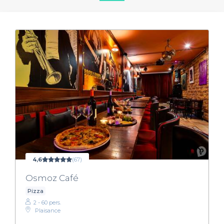
4,6
(67)
Osmoz Café
Pizza
2 - 60 pers.
Plaisance