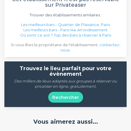
sur Privateaser
Trouver des établissements similaires :
Les meilleurs bars - Quartier de Plaisance, Paris
Les meilleurs bars - Paris 14e Arrondissement
Où sortir ce soir ? Top des bars à réserver à Paris
Si vous êtes le propriétaire de l'établissement,
contactez-
nous
.
Trouvez le lieu parfait pour votre
évènement
Des milliers de lieux adaptés aux groupes à réserver ou
privatiser en ligne, gratuitement.
Rechercher
Vous aimerez aussi...