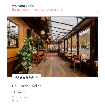
€€
Abordable
Privateaser : Pinte à 5€ & Cocktail à 7€
4,9
(17)
La Porte Didot
Brasserie
2 - 100 pers.
Plaisance