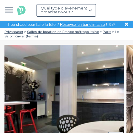
Quel type d'évènement
organisez-vous ?
✖
Trop chaud pour faire la fête ?
Réservez un bar climatisé
! ❄️🎉
Privateaser
Salles de location en France métropolitaine
Paris
Le
Salon Kaviar (fermé)