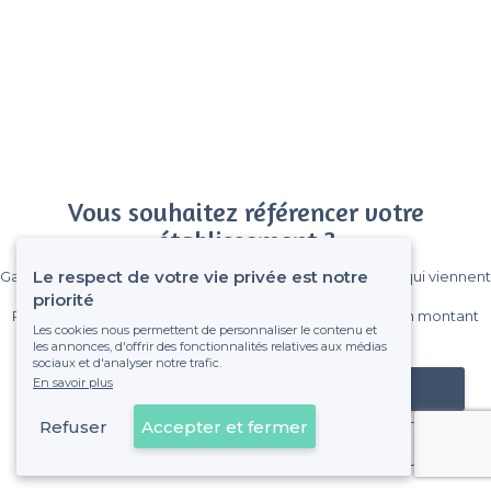
Vous souhaitez référencer votre
établissement ?
Le respect de votre vie privée est notre
Gagnez de nombreux clients parmi le million de visiteurs qui viennent
sur Privateaser chaque mois.
priorité
Pas de commissions et sans engagement, vous payez un montant
Les cookies nous permettent de personnaliser le contenu et
fixe sans risque de voir déraper la facture.
les annonces, d'offrir des fonctionnalités relatives aux médias
sociaux et d'analyser notre trafic.
En savoir plus
Référencer mon établissement
Refuser
Accepter et fermer
Déjà client