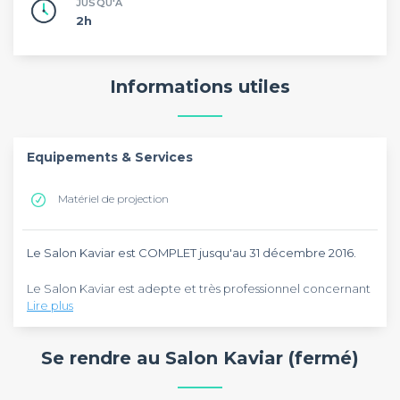
JUSQU'À
2h
Informations utiles
Equipements & Services
Matériel de projection
Le Salon Kaviar est COMPLET jusqu'au 31 décembre 2016.
Le Salon Kaviar est adepte et très professionnel concernant
Lire plus
les événements privés, idéal pour des conférences,
meetings, cocktail dînatoire ou repas assis.
Le lieu est splendide, et le spectacle du chef en live vaut le
Se rendre au Salon Kaviar (fermé)
détour.