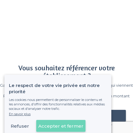
Vous souhaitez référencer votre
établissement ?
Le respect de votre vie privée est notre
Gagnez de nombreux clients parmi le million de visiteurs qui viennent
sur Privateaser chaque mois.
priorité
Pas de commissions et sans engagement, vous payez un montant
Les cookies nous permettent de personnaliser le contenu et
fixe sans risque de voir déraper la facture.
les annonces, d'offrir des fonctionnalités relatives aux médias
sociaux et d'analyser notre trafic.
En savoir plus
Référencer mon établissement
Refuser
Accepter et fermer
Déjà client