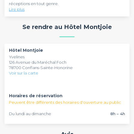
réceptions en tout genre.
Lire plus
Située dans un hôtel, la salle de réception de 120m2 pourra
acceuillir jusqu'à 100 convives pour une réception, un repas
Se rendre au Hôtel Montjoie
assis ou un cocktail. Très accessible financièrement, il sera
votre allié pour vos évènements d'entreprise ou entre
particuliers.
Hôtel Montjoie
Yvelines
126 Avenue du Maréchal Foch
78700 Conflans-Sainte-Honorine
Voir sur la carte
Horaires de réservation
Peuvent être différents des horaires d'ouverture au public
Du lundi au dimanche
8h – 4h