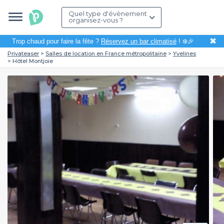
Quel type d'évènement
organisez-vous ?
✖
Trop chaud pour faire la fête ?
Réservez un bar climatisé
! ❄️🎉
Privateaser
Salles de location en France métropolitaine
Yvelines
Hôtel Montjoie