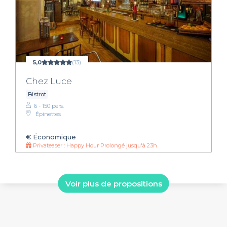
5,0
(13)
Chez Luce
Bistrot
6 - 150 pers.
Épinettes
€
Économique
Privateaser : Happy Hour Prolongé jusqu'à 23h
Voir plus de propositions