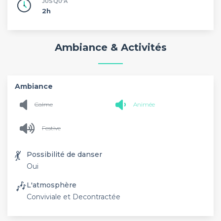
JUSQU'À
2h
Ambiance & Activités
Ambiance
Calme
Animée
Festive
💃
Possibilité de danser
Oui
🎶
L'atmosphère
Conviviale et Decontractée