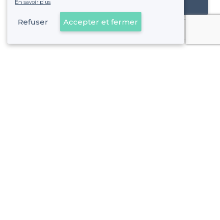
En savoir plus
Référencer mon établissement
Refuser
Accepter et fermer
Déjà client
À propos de Privateaser
Privateaser Media
Privateaser en Espagne
Aide
Référencer mon établissement
Politique de protection des données
Conditions générales d'utilisation