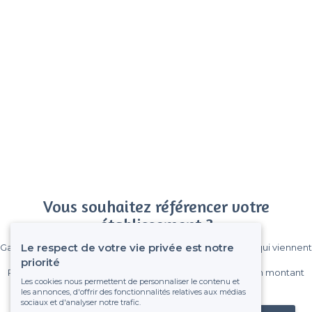
Vous souhaitez référencer votre
établissement ?
Le respect de votre vie privée est notre
Gagnez de nombreux clients parmi le million de visiteurs qui viennent
sur Privateaser chaque mois.
priorité
Pas de commissions et sans engagement, vous payez un montant
Les cookies nous permettent de personnaliser le contenu et
fixe sans risque de voir déraper la facture.
les annonces, d'offrir des fonctionnalités relatives aux médias
sociaux et d'analyser notre trafic.