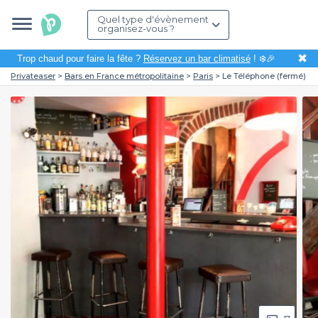
Quel type d'évènement
organisez-vous ?
✖
Trop chaud pour faire la fête ?
Réservez un bar climatisé
! ❄️🎉
Privateaser
Bars en France métropolitaine
Paris
Le Téléphone (fermé)