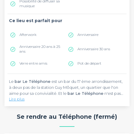
Possibilité de diffuser sa
musique
Ce lieu est parfait pour
Afterwork
Anniversaire
Anniversaire 20 ans à 25
Anniversaire 30 ans
ans
Verre entre amis
Pot de départ
Le
bar Le Téléphone
est un bar du 17 ème arrondissement,
à deux pas de la station Guy Môquet, un quartier que l'on
aime pour sa convivialité. Et le
bar Le Téléphone
n'est pas
Lire plus
en reste !
La décoration résolument rétro du
bar Le Téléphone
lui
donne son cachet de bar de quartier, qui accueille des
Se rendre au Téléphone (fermé)
habitués jusqu'à 2h du matin du lundi au samedi. Comme on
s' attendrait, des téléphones rétro et des cadrans stylisés
sont exposés un peu partout, ce qui donne à ce bar une
En ce qui concerne le boire et le manger, le
bar Le