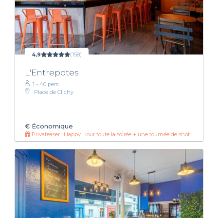
4,9
(158)
L'Entrepotes
1 - 40 pers.
Place de Clichy
€
Économique
Privateaser : Happy Hour toute la soirée + une tournée de shot offerte