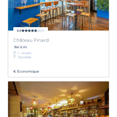
5,0
(204)
Château Pinard
Bar à vin
1 - 40 pers.
Épinettes
€
Économique