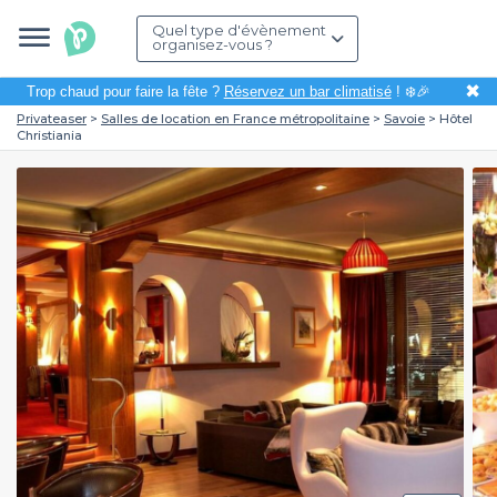
Quel type d'évènement
organisez-vous ?
✖
Trop chaud pour faire la fête ?
Réservez un bar climatisé
! ❄️🎉
Privateaser
Salles de location en France métropolitaine
Savoie
Hôtel
Christiania