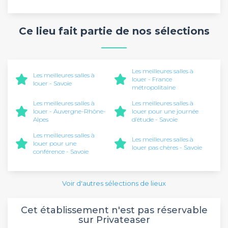
Ce lieu fait partie de nos sélections
Les meilleures salles à
Les meilleures salles à
louer - France
louer - Savoie
métropolitaine
Les meilleures salles à
Les meilleures salles à
louer - Auvergne-Rhône-
louer pour une journée
Alpes
d’étude - Savoie
Les meilleures salles à
Les meilleures salles à
louer pour une
louer pas chères - Savoie
conférence - Savoie
Voir d'autres sélections de lieux
Cet établissement n'est pas réservable
sur Privateaser