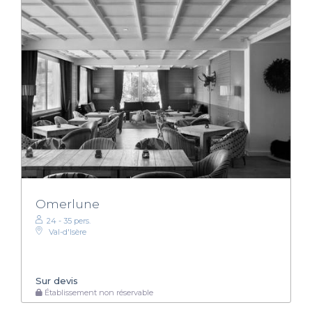
Omerlune
24 - 35 pers.
Val-d'Isère
Sur devis
Établissement non réservable