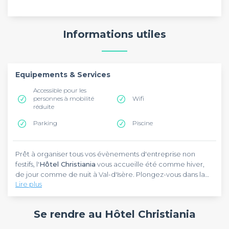
Informations utiles
Equipements & Services
Accessible pour les
personnes à mobilité
Wifi
réduite
Parking
Piscine
Prêt à organiser tous vos évènements d'entreprise non
festifs, l'
Hôtel Christiania
vous accueille été comme hiver,
de jour comme de nuit à Val-d'Isère. Plongez-vous dans la
Lire plus
nature et séjournez près des montagnes en compagnie de
vos collaborateurs en choisissant cet établissement. Proche
Apprécié par les voyageurs d'affaires, l'
Hôtel Christiania
des remontées mécaniques de Bellevarde Express, de
compte trois salles de location. Tous éclairés à la lumière du
Se rendre au Hôtel Christiania
Solaise et de l'Olympique, cette adresse reste facilement
jour et entièrement privatisables, ces espaces de travail
accessible.
vous ouvriront de nouvelles perspectives. Alors, faites le bon