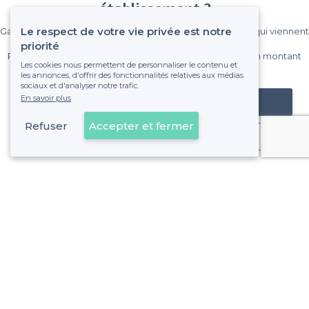
établissement ?
Le respect de votre vie privée est notre
Gagnez de nombreux clients parmi le million de visiteurs qui viennent
sur Privateaser chaque mois.
priorité
Pas de commissions et sans engagement, vous payez un montant
Les cookies nous permettent de personnaliser le contenu et
fixe sans risque de voir déraper la facture.
les annonces, d'offrir des fonctionnalités relatives aux médias
sociaux et d'analyser notre trafic.
En savoir plus
Référencer mon établissement
Refuser
Accepter et fermer
Déjà client
À propos de Privateaser
Privateaser Media
Privateaser en Espagne
Aide