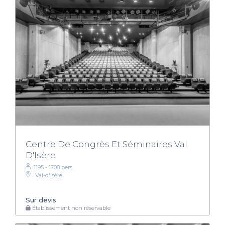
Centre De Congrès Et Séminaires Val
D'Isère
1195 - 1708 pers.
Val-d'Isère
Sur devis
Établissement non réservable