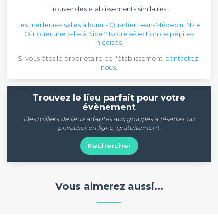
Trouver des établissements similaires :
Les meilleures salles à louer - Quartier Jean-Médecin, Nice
Où louer une salle à Nice ? Notre sélection de pépites
niçoises
Si vous êtes le propriétaire de l'établissement,
contactez-
nous
.
Trouvez le lieu parfait pour votre
évènement
Des milliers de lieux adaptés aux groupes à réserver ou
privatiser en ligne, gratuitement.
Rechercher
Vous aimerez aussi...