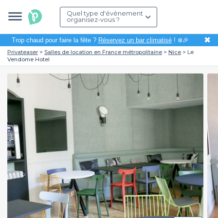
Quel type d'évènement
organisez-vous ?
✖
Trop chaud pour faire la fête ?
Réservez un bar climatisé
! ❄️🎉
Privateaser
Salles de location en France métropolitaine
Nice
Le
Vendome Hotel