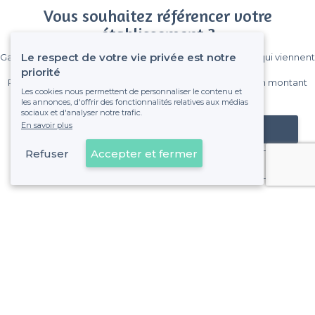
Vous souhaitez référencer votre
établissement ?
Le respect de votre vie privée est notre
Gagnez de nombreux clients parmi le million de visiteurs qui viennent
sur Privateaser chaque mois.
priorité
Pas de commissions et sans engagement, vous payez un montant
Les cookies nous permettent de personnaliser le contenu et
fixe sans risque de voir déraper la facture.
les annonces, d'offrir des fonctionnalités relatives aux médias
sociaux et d'analyser notre trafic.
En savoir plus
Référencer mon établissement
Refuser
Accepter et fermer
Déjà client
À propos de Privateaser
Privateaser Media
Privateaser en Espagne