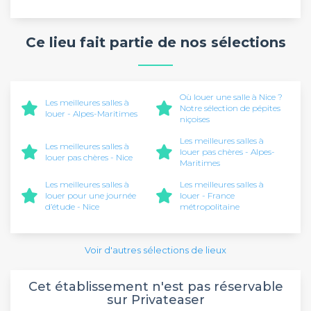
Ce lieu fait partie de nos sélections
Où louer une salle à Nice ?
Les meilleures salles à
Notre sélection de pépites
louer - Alpes-Maritimes
niçoises
Les meilleures salles à
Les meilleures salles à
louer pas chères - Alpes-
louer pas chères - Nice
Maritimes
Les meilleures salles à
Les meilleures salles à
louer pour une journée
louer - France
d’étude - Nice
métropolitaine
Voir d'autres sélections de lieux
Cet établissement n'est pas réservable
sur Privateaser