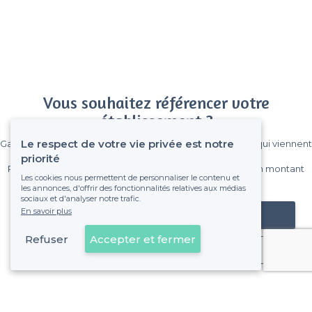
Vous souhaitez référencer votre
établissement ?
Le respect de votre vie privée est notre
Gagnez de nombreux clients parmi le million de visiteurs qui viennent
sur Privateaser chaque mois.
priorité
Pas de commissions et sans engagement, vous payez un montant
Les cookies nous permettent de personnaliser le contenu et
fixe sans risque de voir déraper la facture.
les annonces, d'offrir des fonctionnalités relatives aux médias
sociaux et d'analyser notre trafic.
En savoir plus
Référencer mon établissement
Refuser
Accepter et fermer
Déjà client