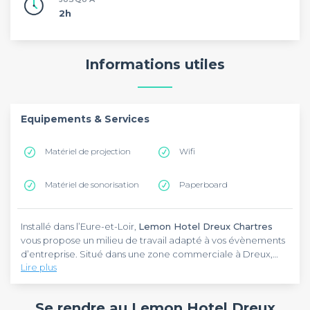
2h
Informations utiles
Equipements & Services
Matériel de projection
Wifi
Matériel de sonorisation
Paperboard
Installé dans l’Eure-et-Loir,
Lemon Hotel Dreux Chartres
vous propose un milieu de travail adapté à vos évènements
d’entreprise. Situé dans une zone commerciale à Dreux,
Lire plus
cet établissement est localisé dans la rue des Livraindières.
Desservi par la gare de Dreux, il se trouve à 6 km du Musée
Lemon Hotel Dreux Chartres
vous accueille dans un cadre
d’Art et d’Histoire Marcel Dessal.
classique au décor embelli de touches de couleurs vives.
Se rendre au Lemon Hotel Dreux
Dans une atmosphère décontractée, il vous propose une