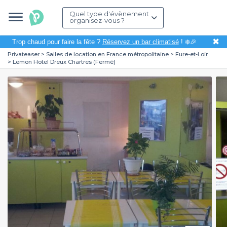
Quel type d'évènement
organisez-vous ?
✖
Trop chaud pour faire la fête ?
Réservez un bar climatisé
! ❄️🎉
Privateaser
Salles de location en France métropolitaine
Eure-et-Loir
Lemon Hotel Dreux Chartres (Fermé)