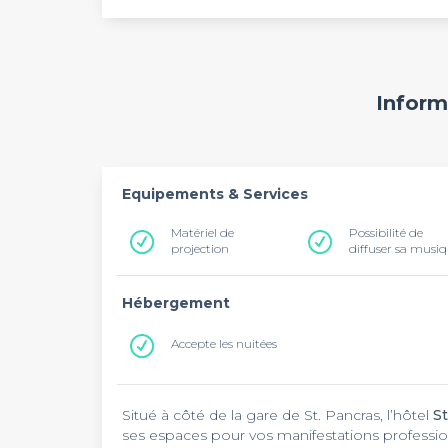
Inform
Equipements & Services
Matériel de
Possibilité de
projection
diffuser sa musi
Hébergement
Accepte les nuitées
Situé à côté de la gare de St. Pancras, l’hôtel
S
ses espaces pour vos manifestations professio