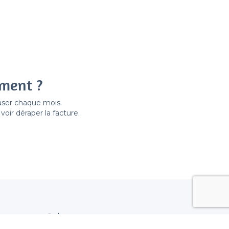
ement ?
easer chaque mois.
ir déraper la facture.
Suivez nous