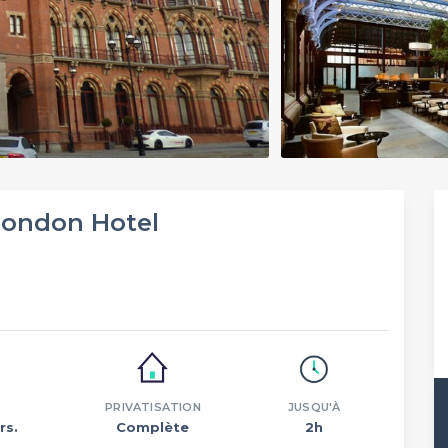
London Hotel
n
PRIVATISATION
JUSQU'À
rs.
Complète
2h