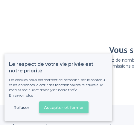
Vous s
Gagnez de nombreu
Le respect de votre vie privée est
Pas de commissions et
notre priorité
Les cookies nous permettent de personnaliser le contenu
et les annonces, d'offrir des fonctionnalités relatives aux
médias sociaux et d'analyser notre trafic.
En savoir plus
Refuser
Accepter et fermer
À propos de Privateaser
Aide