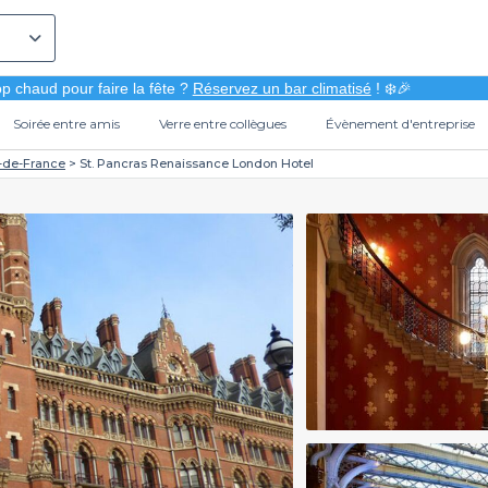
p chaud pour faire la fête ?
Réservez un bar climatisé
! ❄️🎉
Soirée entre amis
Verre entre collègues
Évènement d'entreprise
e-de-France
St. Pancras Renaissance London Hotel