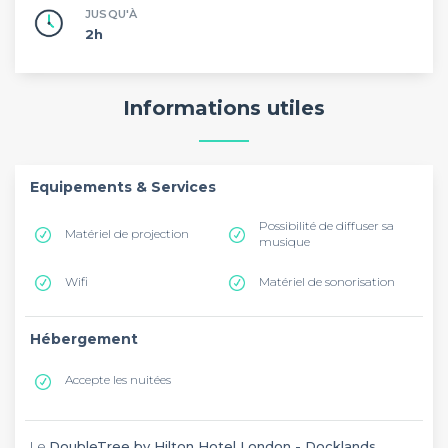
JUSQU'À
2h
Informations utiles
Equipements & Services
Possibilité de diffuser sa
Matériel de projection
musique
Wifi
Matériel de sonorisation
Hébergement
Accepte les nuitées
Le
DoubleTree by Hilton Hotel London - Docklands