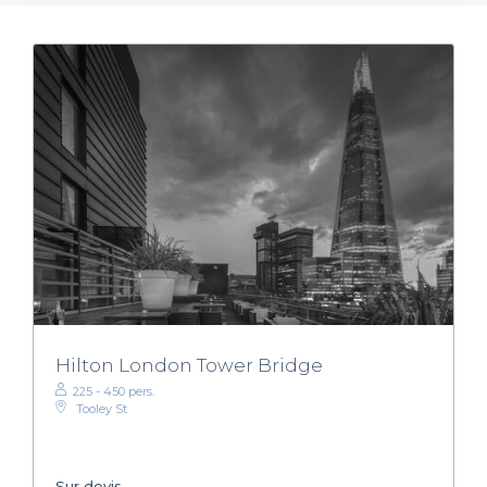
Hilton London Tower Bridge
225 - 450 pers.
Tooley St
Sur devis