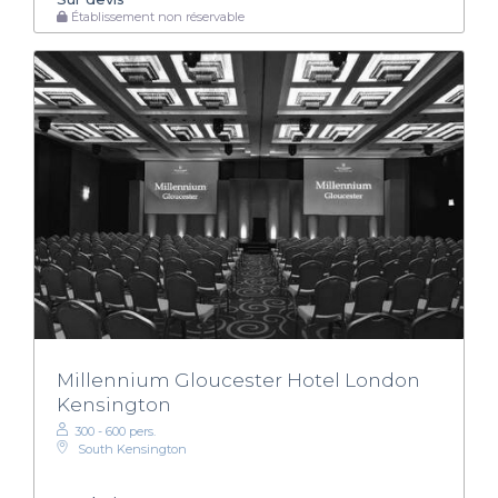
Établissement non réservable
Millennium Gloucester Hotel London
Kensington
300 - 600 pers.
South Kensington