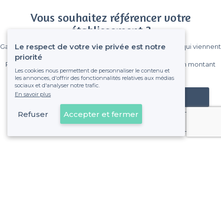
Vous souhaitez référencer votre
établissement ?
Le respect de votre vie privée est notre
Gagnez de nombreux clients parmi le million de visiteurs qui viennent
sur Privateaser chaque mois.
priorité
Pas de commissions et sans engagement, vous payez un montant
Les cookies nous permettent de personnaliser le contenu et
fixe sans risque de voir déraper la facture.
les annonces, d'offrir des fonctionnalités relatives aux médias
sociaux et d'analyser notre trafic.
En savoir plus
Référencer mon établissement
Refuser
Accepter et fermer
Déjà client
À propos de Privateaser
Privateaser Media