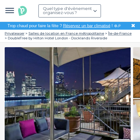
Quel type d'évènement
organisez-vous ?
✖
Trop chaud pour faire la fête ?
Réservez un bar climatisé
! ❄️🎉
Privateaser
Salles de location en France métropolitaine
Île-de-France
DoubleTree by Hilton Hotel London - Docklands Riverside